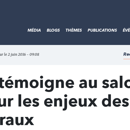
MÉDIA
BLOGS
THÈMES
PUBLICATIONS
ÉV
Re
our le 2 juin 2016 - 09:08
émoigne au sal
ur les enjeux des
uraux