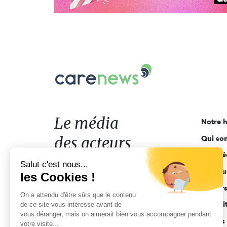
Carenews,
Le
média
des
acteurs
Le média
Notre h
de
des acteurs
Qui so
l'engagement
Ligne é
de l'engagement
Salut c'est nous...
Pourquo
les Cookies !
Acteur
On a attendu d'être sûrs que le contenu
Actuali
de ce site vous intéresse avant de
vous déranger, mais on aimerait bien vous accompagner pendant
Appels 
votre visite...