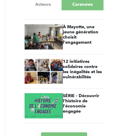
Acteurs
Carenews
À Mayotte, une
jeune génération
choisit
l'engagement
12 initiatives
solidaires contre
les inégalités et les
vulnérabilités
SÉRIE - Découvrir
l'histoire de
l'économie
engagée