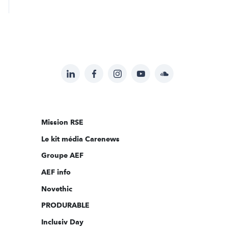
LinkedIn
Facebook
Instagram
YouTube
Soundcloud
Suivez-
nous
sur:
Mission RSE
Le kit média Carenews
Groupe AEF
AEF info
Novethic
PRODURABLE
Inclusiv Day