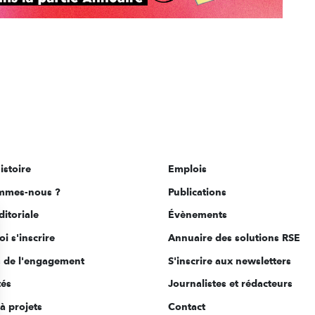
istoire
Emplois
mmes-nous ?
Publications
ditoriale
Évènements
i s'inscrire
Annuaire des solutions RSE
s de l'engagement
S'inscrire aux newsletters
tés
Journalistes et rédacteurs
à projets
Contact