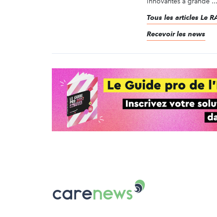
innovantes à grande ..
Tous les articles Le
Recevoir les news
Carenews,
Le
média