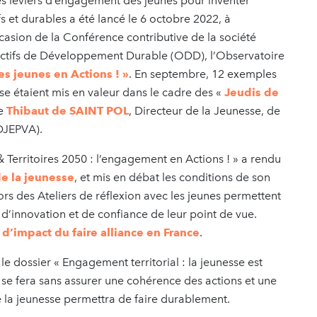
s leviers d’engagement des jeunes pour inventer
fs et durables a été lancé le 6 octobre 2022, à
ccasion de la Conférence contributive de la société
jectifs de Développement Durable (ODD), l’Observatoire
es jeunes en Actions ! »
. En septembre, 12 exemples
sse étaient mis en valeur dans le cadre des «
Jeudis de
de
Thibaut de SAINT POL
, Directeur de la Jeunesse, de
(DJEPVA).
 Territoires 2050 : l’engagement en Actions ! » a rendu
de la jeunesse
, et mis en débat les conditions de son
lors des Ateliers de réflexion avec les jeunes permettent
 d’innovation et de confiance de leur point de vue.
 d’impact du faire alliance en France
.
e dossier « Engagement territorial : la jeunesse est
 se fera sans assurer une cohérence des actions et une
e la jeunesse permettra de faire durablement.