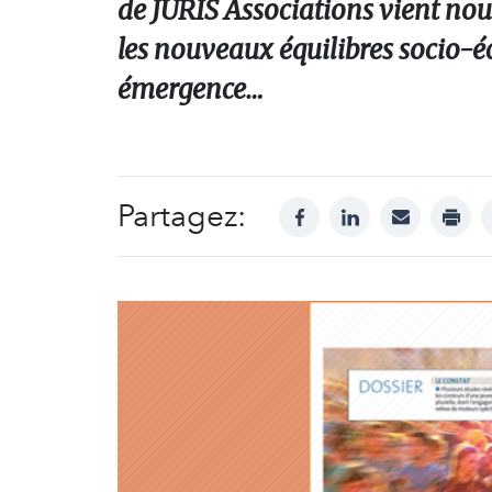
de JURIS Associations vient nou
les nouveaux équilibres socio-é
émergence…
Partagez:
facebook
linkedin
mail
print