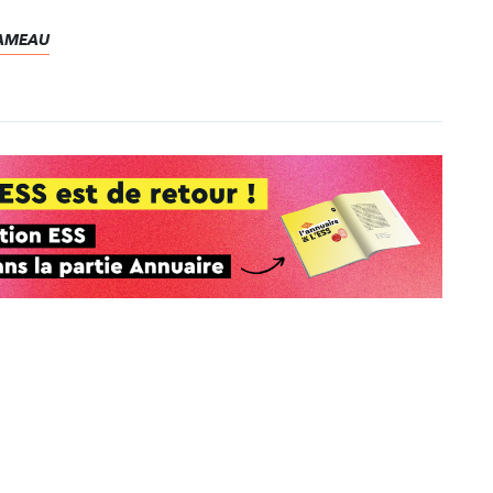
.
 RAMEAU