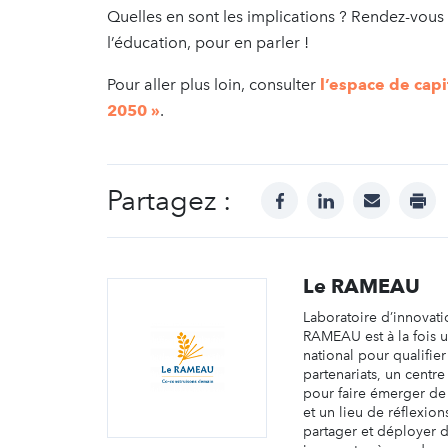
Quelles en sont les implications ? Rendez-vous 
l’éducation, pour en parler !
Pour aller plus loin, consulter
l’espace de capi
2050 »
.
Partagez :
facebook
linkedin
mail
prin
Le RAMEAU
Laboratoire d’innovati
RAMEAU est à la fois 
national pour qualifier
partenariats, un centr
pour faire émerger d
et un lieu de réflexio
partager et déployer d