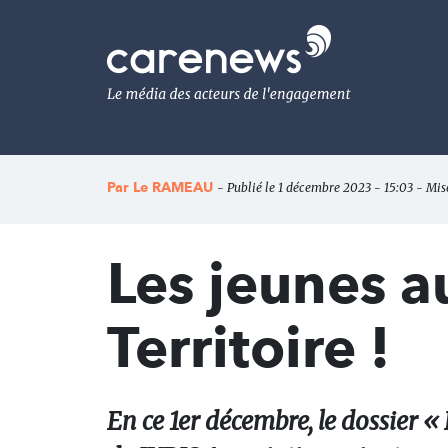
Aller
au
Carenews,
contenu
Le
principal
média
des
acteurs
de
l'engagement
Par
Le RAMEAU
- Publié le 1 décembre 2023 - 15:03 - Mis
Les jeunes a
Territoire !
En ce 1er décembre, le dossier «