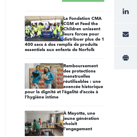
La Fondation CMA
CGM et Feed the
Children unissent
leurs forces pour
distribuer plus de 1
400 sacs à dos remplis de produits
essentiels aux enfants de Norfolk
Remboursement
des protections
menstruelles
réutilisables : une
avancée historique
pour la dignité et l’égalité d’accès à
l’hygiène intime
À Mayotte, une
jeune génération
choisit
l'engagement