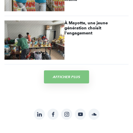
À Mayotte, une jeune
génération choisit
l'engagement
AFFICHER PLUS
LinkedIn
Facebook
Instagram
YouTube
Soundcloud
Suivez-
nous