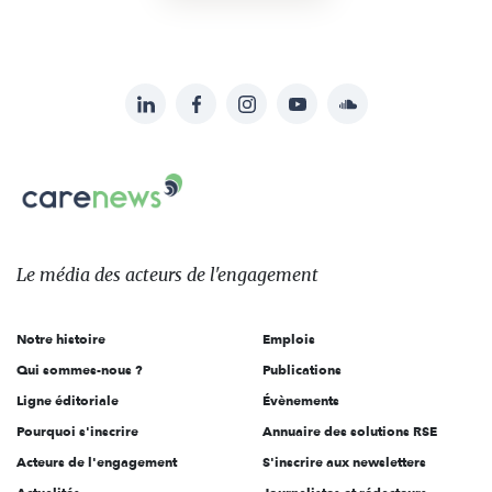
LinkedIn
Facebook
Instagram
YouTube
Soundcloud
Suivez-
nous
Carenews,
sur:
Le
média
des
Le média
des acteurs
de l'engagement
acteurs
de
Notre histoire
Emplois
l'engagement
Qui sommes-nous ?
Publications
Ligne éditoriale
Évènements
Pourquoi s'inscrire
Annuaire des solutions RSE
Acteurs de l'engagement
S'inscrire aux newsletters