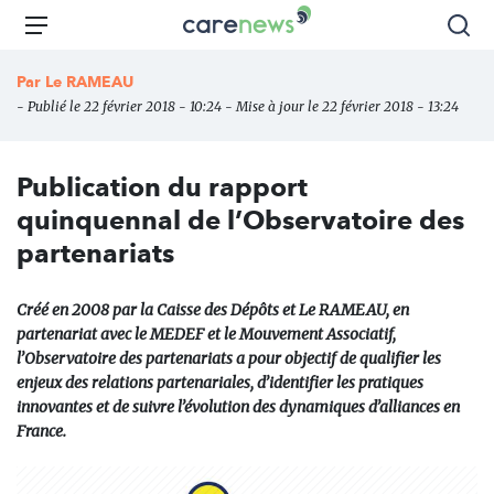
Aller
Carenews,
Menu
Rec
au
Le
contenu
média
Par
Le RAMEAU
principal
des
- Publié le 22 février 2018 - 10:24 - Mise à jour le 22 février 2018 - 13:24
acteurs
de
l'engagement
Publication du rapport
quinquennal de l’Observatoire des
partenariats
Créé en 2008 par la Caisse des Dépôts et Le RAMEAU, en
partenariat avec le MEDEF et le Mouvement Associatif,
l’Observatoire des partenariats a pour objectif de qualifier les
enjeux des relations partenariales, d’identifier les pratiques
innovantes et de suivre l’évolution des dynamiques d’alliances en
France.