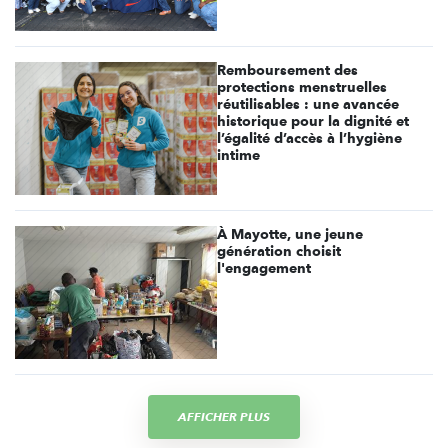
Remboursement des
protections menstruelles
réutilisables : une avancée
historique pour la dignité et
l’égalité d’accès à l’hygiène
intime
À Mayotte, une jeune
génération choisit
l'engagement
AFFICHER PLUS