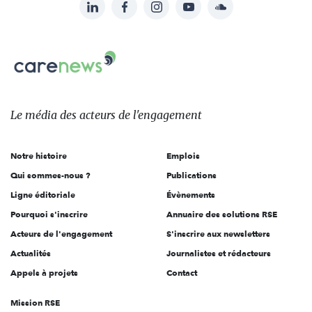
LinkedIn
Facebook
Instagram
YouTube
Soundcloud
Suivez-
nous
Carenews,
sur:
Le
média
des
Le média
des acteurs
de l'engagement
acteurs
de
Notre histoire
Emplois
l'engagement
Qui sommes-nous ?
Publications
Ligne éditoriale
Évènements
Pourquoi s'inscrire
Annuaire des solutions RSE
Acteurs de l'engagement
S'inscrire aux newsletters
Actualités
Journalistes et rédacteurs
Appels à projets
Contact
Mission RSE