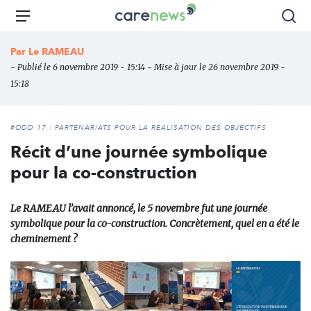
Aller
Carenews,
Menu
Rec
au
Le
contenu
média
Par
Le RAMEAU
principal
des
- Publié le 6 novembre 2019 - 15:14 - Mise à jour le 26 novembre 2019 -
acteurs
15:18
de
l'engagement
#ODD 17 : PARTENARIATS POUR LA RÉALISATION DES OBJECTIFS
Récit d’une journée symbolique
pour la co-construction
Le RAMEAU l’avait annoncé, le 5 novembre fut une journée
symbolique pour la co-construction. Concrètement, quel en a été le
cheminement ?