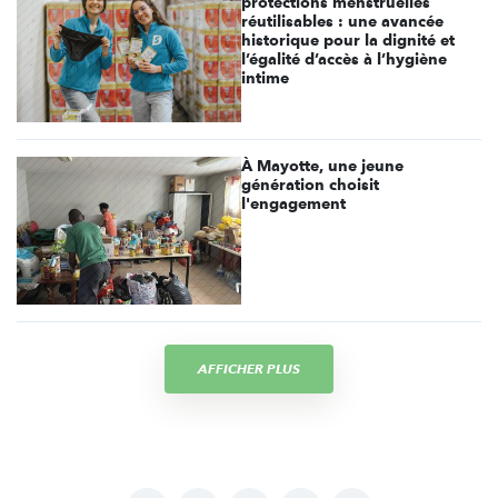
protections menstruelles
réutilisables : une avancée
historique pour la dignité et
l’égalité d’accès à l’hygiène
intime
À Mayotte, une jeune
génération choisit
l'engagement
AFFICHER PLUS