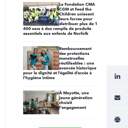
La Fondation CMA
CGM et Feed the
Children unissent
leurs forces pour
distribuer plus de 1
400 sacs à dos remplis de produits
essentiels aux enfants de Norfolk
Remboursement
des protections
menstruelles
réutilisables : une
avancée historique
pour la dignité et l’égalité d’accès à
l’hygiène intime
À Mayotte, une
jeune génération
choisit
l'engagement