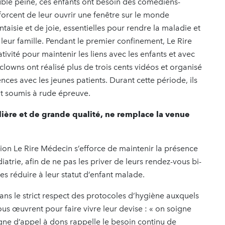
ouble peine, ces enfants ont besoin des comédiens-
forcent de leur ouvrir une fenêtre sur le monde
taisie et de joie, essentielles pour rendre la maladie et
 leur famille. Pendant le premier confinement, Le Rire
ivité pour maintenir les liens avec les enfants et avec
 clowns ont réalisé plus de trois cents vidéos et organisé
ces avec les jeunes patients. Durant cette période, ils
nt soumis à rude épreuve.
lière et de grande qualité, ne remplace la venue
tion Le Rire Médecin s’efforce de maintenir la présence
trie, afin de ne pas les priver de leurs rendez-vous bi-
s réduire à leur statut d’enfant malade.
dans le strict respect des protocoles d’hygiène auxquels
us œuvrent pour faire vivre leur devise : « on soigne
ne d’appel à dons rappelle le besoin continu de