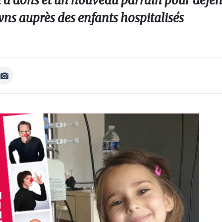
à dons et un nouveau parrain pour défen
wns auprès des enfants hospitalisés
Afficher
Image