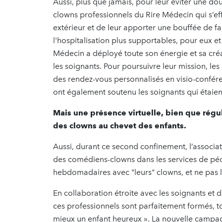
Aussi, plus que jamais, pour leur éviter une d
clowns professionnels du Rire Médecin qui s’ef
extérieur et de leur apporter une bouffée de fan
l'hospitalisation plus supportables, pour eux et
Médecin a déployé toute son énergie et sa créat
les soignants. Pour poursuivre leur mission, les
des rendez-vous personnalisés en visio-conféren
ont également soutenu les soignants qui étaie
Mais une présence virtuelle, bien que régu
des clowns au chevet des enfants.
Aussi, durant ce second confinement, l’associa
des comédiens-clowns dans les services de pédia
hebdomadaires avec "leurs" clowns, et ne pas le
En collaboration étroite avec les soignants et 
ces professionnels sont parfaitement formés, to
mieux un enfant heureux ». La nouvelle campag