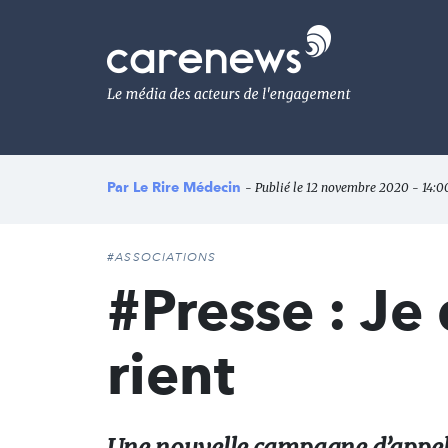
Aller
au
Carenews,
contenu
Le
principal
média
des
acteurs
de
l'engagement
Par
Le Rire Médecin
- Publié le 12 novembre 2020 - 14:0
#ASSOCIATIONS
#Presse : Je 
rient