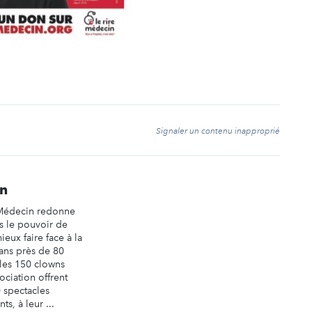
t
Signaler un contenu inapproprié
in
 Médecin redonne
és le pouvoir de
ieux faire face à la
ans près de 80
 les 150 clowns
ociation offrent
 spectacles
s, à leur ...