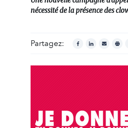
Une nouvelle campagne d’appel 
nécessité de la présence des clo
Partagez:
facebook
linkedin
mail
print