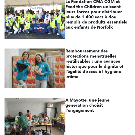
La Fondation CMA CGM et
Feed the Children unissent
leurs forces pour distribuer
plus de 1 400 sacs à dos
remplis de produits essentiels
aux enfants de Norfolk
Remboursement des
protections menstruelles
réutilisables : une avancée
historique pour la dignité et
l’égalité d’accès à l’hygiène
intime
À Mayotte, une jeune
génération choisit
l'engagement