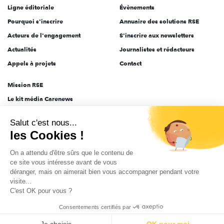
Ligne éditoriale
Évènements
Pourquoi s'inscrire
Annuaire des solutions RSE
Acteurs de l'engagement
S'inscrire aux newsletters
Actualités
Journalistes et rédacteurs
Appels à projets
Contact
Mission RSE
Le kit média Carenews
Groupe AEF
Salut c'est nous...
AEF info
les Cookies !
Novethic
On a attendu d'être sûrs que le contenu de
PRODURABLE
ce site vous intéresse avant de vous
Inclusiv Day
déranger, mais on aimerait bien vous accompagner pendant votre
visite...
C'est OK pour vous ?
CGV
Données personnelles
Mentions légales
2025-2026 Tout droits réservés
Consentements certifiés par