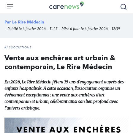
Aller
Carenews,
Menu
Rec
au
Le
contenu
média
Par
Le Rire Médecin
principal
des
- Publié le 4 février 2026 - 11:25 - Mise à jour le 4 février 2026 - 12:39
acteurs
de
l'engagement
#ASSOCIATIONS
Vente aux enchères art urbain &
contemporain, Le Rire Médecin
En 2026, Le Rire Médecin fêtera 35 ans d’engagement auprès des
enfants hospitalisés. À cette occasion, l’association organise un
événement exceptionnel : une vente aux enchères d’art
contemporain et urbain, célébrant ainsi son lien profond avec
l’univers artistique.