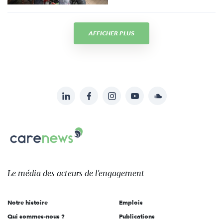
AFFICHER PLUS
LinkedIn
Facebook
Instagram
YouTube
Soundcloud
Suivez-
nous
Carenews,
sur:
Le
média
des
Le média
des acteurs
de l'engagement
acteurs
de
Notre histoire
Emplois
l'engagement
Qui sommes-nous ?
Publications