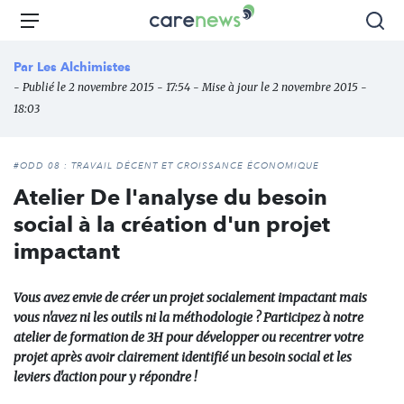
Aller
Carenews,
Menu
Rec
au
Le
contenu
média
Par
Les Alchimistes
principal
des
- Publié le 2 novembre 2015 - 17:54 - Mise à jour le 2 novembre 2015 -
acteurs
18:03
de
l'engagement
#ODD 08 : TRAVAIL DÉCENT ET CROISSANCE ÉCONOMIQUE
Atelier De l'analyse du besoin
social à la création d'un projet
impactant
Vous avez envie de créer un projet socialement impactant mais
vous n'avez ni les outils ni la méthodologie ? Participez à notre
atelier de formation de 3H pour développer ou recentrer votre
projet après avoir clairement identifié un besoin social et les
leviers d'action pour y répondre !