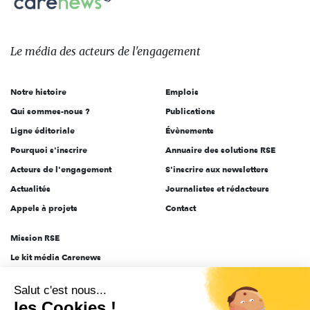
sur:
Le
média
des
Le média
des acteurs
de l'engagement
acteurs
de
Notre histoire
Emplois
l'engagement
Qui sommes-nous ?
Publications
Ligne éditoriale
Évènements
Pourquoi s'inscrire
Annuaire des solutions RSE
Acteurs de l'engagement
S'inscrire aux newsletters
Actualités
Journalistes et rédacteurs
Appels à projets
Contact
Mission RSE
Le kit média Carenews
Groupe AEF
Salut c'est nous...
AEF info
les Cookies !