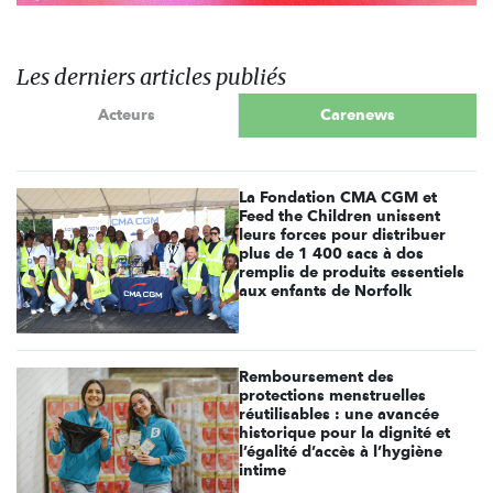
Les derniers articles publiés
Acteurs
Carenews
La Fondation CMA CGM et
Feed the Children unissent
leurs forces pour distribuer
plus de 1 400 sacs à dos
remplis de produits essentiels
aux enfants de Norfolk
Remboursement des
protections menstruelles
réutilisables : une avancée
historique pour la dignité et
l’égalité d’accès à l’hygiène
intime