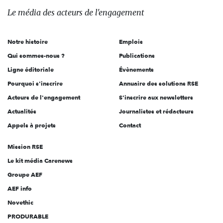
des
Le média
des acteurs
de l'engagement
acteurs
de
Notre histoire
Emplois
l'engagement
Qui sommes-nous ?
Publications
Ligne éditoriale
Évènements
Pourquoi s'inscrire
Annuaire des solutions RSE
Acteurs de l'engagement
S'inscrire aux newsletters
Actualités
Journalistes et rédacteurs
Appels à projets
Contact
Mission RSE
Le kit média Carenews
Groupe AEF
AEF info
Novethic
PRODURABLE