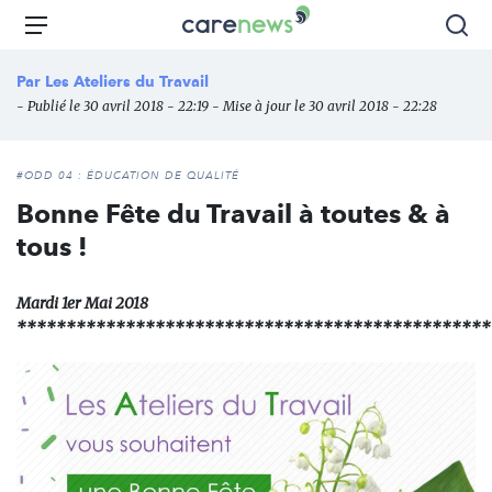
Aller
Carenews,
Menu
Rec
au
Le
contenu
média
Par
Les Ateliers du Travail
principal
des
- Publié le 30 avril 2018 - 22:19 - Mise à jour le 30 avril 2018 - 22:28
acteurs
de
l'engagement
#ODD 04 : ÉDUCATION DE QUALITÉ
Bonne Fête du Travail à toutes & à
tous !
Mardi 1er Mai 2018
************************************************