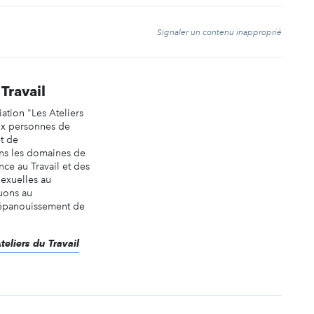
t
Signaler un contenu inapproprié
 Travail
ation "Les Ateliers
ux personnes de
et de
s les domaines de
nce au Travail et des
Sexuelles au
buons au
’épanouissement de
teliers du Travail