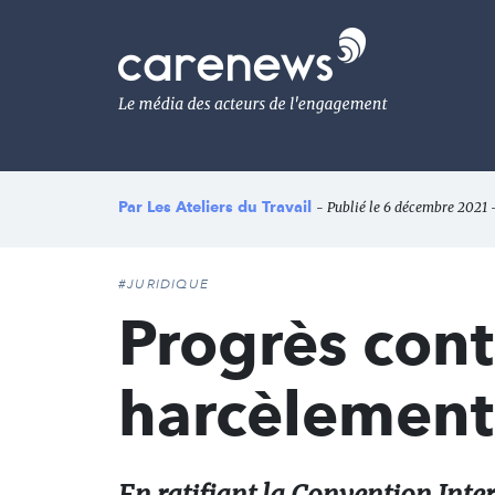
Aller
au
Carenews,
contenu
Le
principal
média
des
acteurs
de
l'engagement
Par
Les Ateliers du Travail
- Publié le 6 décembre 2021 -
#JURIDIQUE
Progrès contr
harcèlement