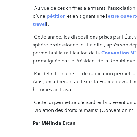
Au vue de ces chiffres alarmants, l’association 
d’une
pétition
et en signant une
l
ettre ouver
travai
l
.
Cette année, les dispositions prises par l’État
sphère professionnelle. En effet, après son dép
permettant la ratification de la
Convention N°
promulguée par le Président de la République
Par définition, une loi de ratification permet l
Ainsi, en adhérant au texte, la France devrait i
hommes au travail.
Cette loi permettra d’encadrer la prévention 
“violation des droits humains” (Convention n° 1
Par Mélinda Ercan