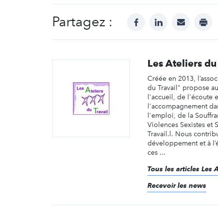
Partagez :
facebook
linkedin
mail
prin
Les Ateliers du
Créée en 2013, l’associ
du Travail" propose a
l'accueil, de l'écoute 
l'accompagnement dan
l'emploi, de la Souffra
Violences Sexistes et 
Travail.l. Nous contri
développement et à l
ces ...
Tous les articles Les A
Recevoir les news