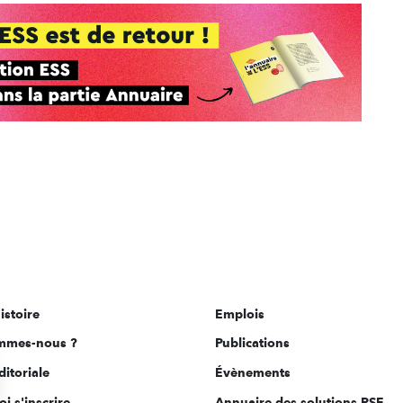
istoire
Emplois
mmes-nous ?
Publications
ditoriale
Évènements
i s'inscrire
Annuaire des solutions RSE