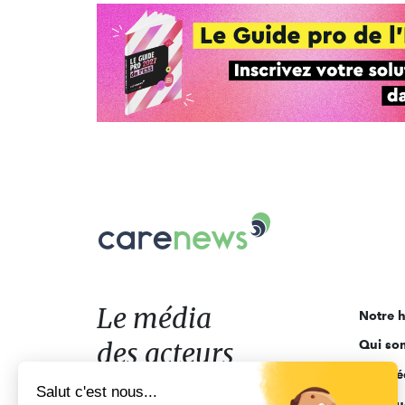
Carenews,
Le
média
des
acteurs
Le média
Notre h
de
des acteurs
Qui so
l'engagement
Ligne é
de l'engagement
Salut c'est nous...
Pourquo