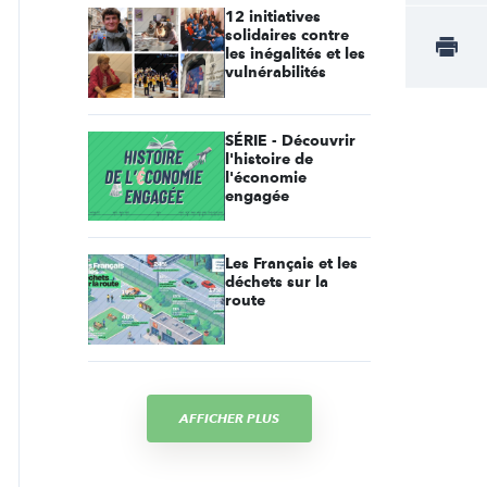
12 initiatives
solidaires contre
les inégalités et les
vulnérabilités
SÉRIE - Découvrir
l'histoire de
l'économie
engagée
Les Français et les
déchets sur la
route
AFFICHER PLUS