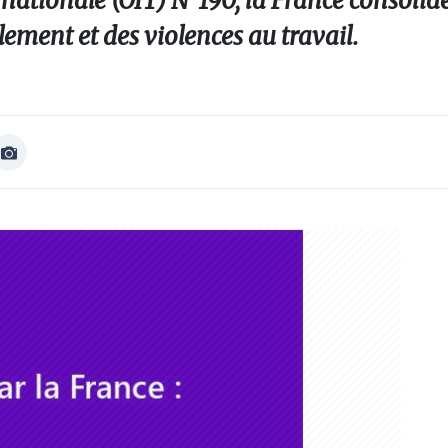
rnationale (OIT) N°190, la France consolid
ement et des violences au travail.
Afficher
Image