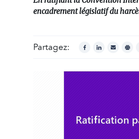
En ratifiant la Convention Inte
encadrement législatif du harcèl
Partagez:
facebook
linkedin
mail
print