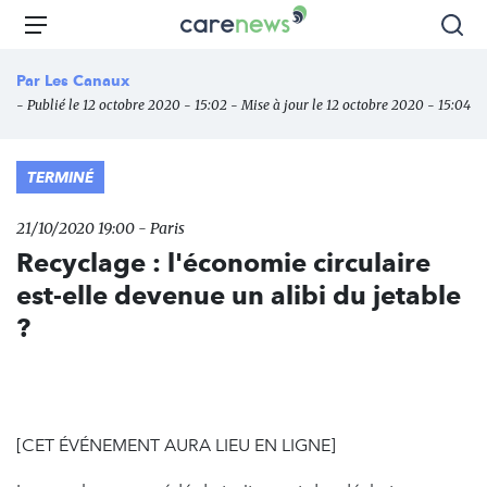
Aller
Carenews,
Menu
Rec
au
Le
contenu
média
Par
Les Canaux
principal
des
- Publié le 12 octobre 2020 - 15:02 - Mise à jour le 12 octobre 2020 - 15:04
acteurs
de
l'engagement
TERMINÉ
21/10/2020 19:00 - Paris
Recyclage : l'économie circulaire
est-elle devenue un alibi du jetable
?
[CET ÉVÉNEMENT AURA LIEU EN LIGNE]