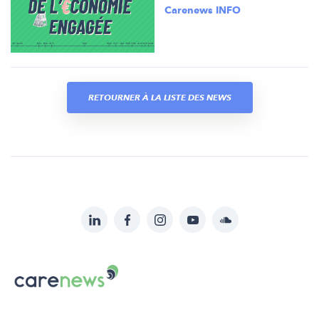
Carenews INFO
RETOURNER À LA LISTE DES NEWS
LinkedIn
Facebook
Instagram
YouTube
Soundcloud
Suivez-
nous
Carenews,
sur:
Le
média