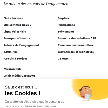
des
Le média
des acteurs
de l'engagement
acteurs
de
Notre histoire
Emplois
l'engagement
Qui sommes-nous ?
Publications
Ligne éditoriale
Évènements
Pourquoi s'inscrire
Annuaire des solutions RSE
Acteurs de l'engagement
S'inscrire aux newsletters
Actualités
Journalistes et rédacteurs
Appels à projets
Contact
Mission RSE
Le kit média Carenews
Groupe AEF
Salut c'est nous...
AEF info
les Cookies !
Novethic
On a attendu d'être sûrs que le contenu de
PRODURABLE
ce site vous intéresse avant de vous