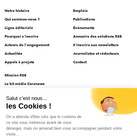
de
Notre histoire
Emplois
l'engagement
Qui sommes-nous ?
Publications
Ligne éditoriale
Évènements
Pourquoi s'inscrire
Annuaire des solutions RSE
Acteurs de l'engagement
S'inscrire aux newsletters
Actualités
Journalistes et rédacteurs
Appels à projets
Contact
Mission RSE
Le kit média Carenews
Groupe AEF
Salut c'est nous...
AEF info
les Cookies !
Novethic
On a attendu d'être sûrs que le contenu de
PRODURABLE
ce site vous intéresse avant de vous
Inclusiv Day
déranger, mais on aimerait bien vous accompagner pendant votre
visite...