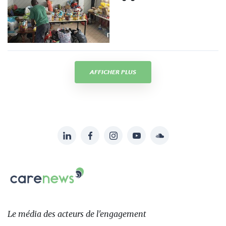
AFFICHER PLUS
LinkedIn
Facebook
Instagram
YouTube
Soundcloud
Suivez-
nous
Carenews,
sur:
Le
média
des
Le média
des acteurs
de l'engagement
acteurs