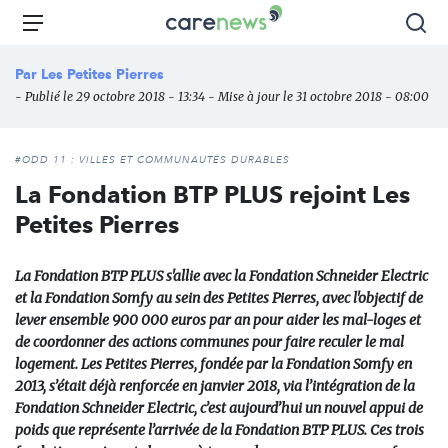
Aller
Carenews,
Menu
Rec
au
Le
contenu
média
Par
Les Petites Pierres
principal
des
- Publié le 29 octobre 2018 - 13:34 - Mise à jour le 31 octobre 2018 - 08:00
acteurs
de
l'engagement
#ODD 11 : VILLES ET COMMUNAUTÉS DURABLES
La Fondation BTP PLUS rejoint Les
Petites Pierres
La Fondation BTP PLUS s'allie avec la Fondation Schneider Electric
et la Fondation Somfy au sein des Petites Pierres, avec l'objectif de
lever ensemble 900 000 euros par an pour aider les mal-loges et
de coordonner des actions communes pour faire reculer le mal
logement. Les Petites Pierres, fondée par la Fondation Somfy en
2013, s’était déjà renforcée en janvier 2018, via l’intégration de la
Fondation Schneider Electric, c’est aujourd’hui un nouvel appui de
poids que représente l’arrivée de la Fondation BTP PLUS. Ces trois