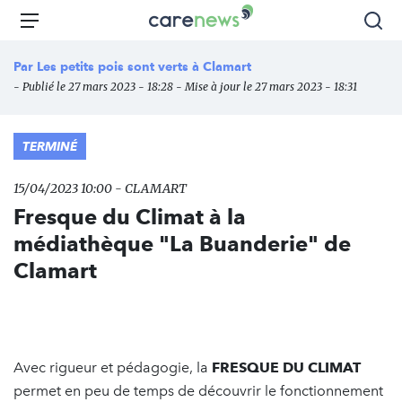
Aller
Carenews,
Menu
Rec
au
Le
contenu
média
Par
Les petits pois sont verts à Clamart
principal
des
- Publié le 27 mars 2023 - 18:28 - Mise à jour le 27 mars 2023 - 18:31
acteurs
de
l'engagement
TERMINÉ
15/04/2023 10:00 - CLAMART
Fresque du Climat à la
médiathèque "La Buanderie" de
Clamart
Avec rigueur et pédagogie, la
FRESQUE DU CLIMAT
permet en peu de temps de découvrir le fonctionnement