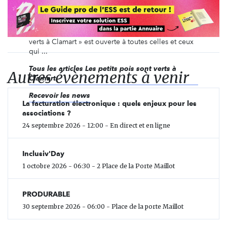
association éco-solidaire créée en janvier 2020.
Basée à Clamart, elle a pour but d’imaginer et
construire un mode de vie respectueux de
l'environnement et solidaire. « Les petits pois sont
verts à Clamart » est ouverte à toutes celles et ceux
qui ...
Tous les articles Les petits pois sont verts à
Autres évènements à venir
Clamart
Recevoir les news
La facturation électronique : quels enjeux pour les
associations ?
24 septembre 2026 - 12:00 - En direct et en ligne
Inclusiv'Day
1 octobre 2026 - 06:30 - 2 Place de la Porte Maillot
PRODURABLE
30 septembre 2026 - 06:00 - Place de la porte Maillot