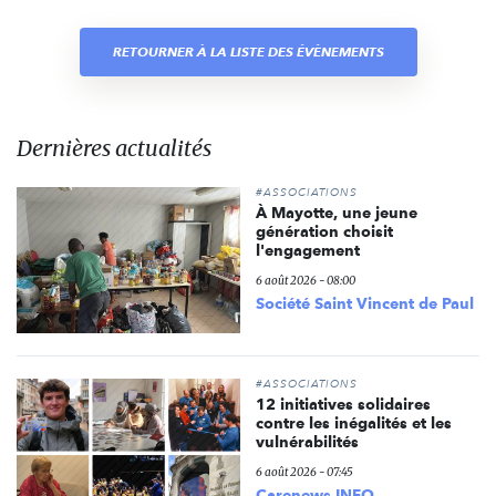
RETOURNER À LA LISTE DES ÉVÈNEMENTS
Dernières actualités
#ASSOCIATIONS
À Mayotte, une jeune
génération choisit
l'engagement
6 août 2026 - 08:00
Société Saint Vincent de Paul
#ASSOCIATIONS
12 initiatives solidaires
contre les inégalités et les
vulnérabilités
6 août 2026 - 07:45
Carenews INFO