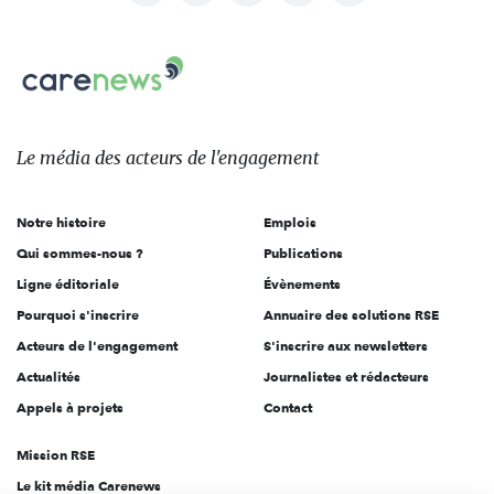
nous
Carenews,
sur:
Le
média
des
Le média
des acteurs
de l'engagement
acteurs
de
Notre histoire
Emplois
l'engagement
Qui sommes-nous ?
Publications
Ligne éditoriale
Évènements
Pourquoi s'inscrire
Annuaire des solutions RSE
Acteurs de l'engagement
S'inscrire aux newsletters
Actualités
Journalistes et rédacteurs
Appels à projets
Contact
Mission RSE
Le kit média Carenews