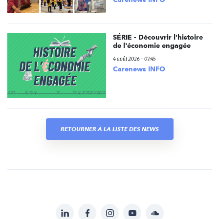
SÉRIE - Découvrir l'histoire
de l'économie engagée
4 août 2026 - 07:45
Carenews INFO
RETOURNER À LA LISTE DES NEWS
LinkedIn
Facebook
Instagram
YouTube
Soundcloud
Suivez-