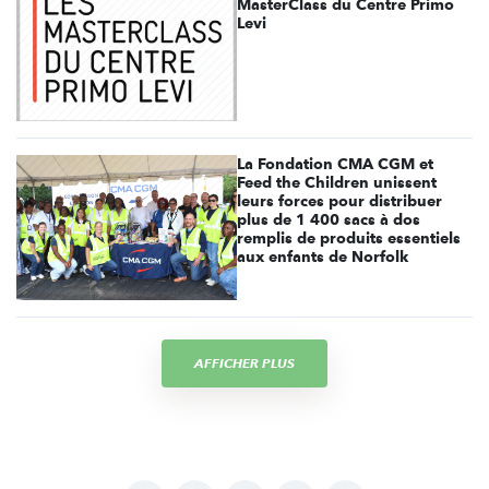
MasterClass du Centre Primo
Levi
La Fondation CMA CGM et
Feed the Children unissent
leurs forces pour distribuer
plus de 1 400 sacs à dos
remplis de produits essentiels
aux enfants de Norfolk
AFFICHER PLUS