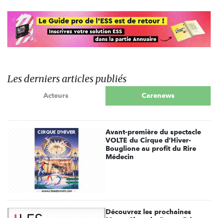
Les derniers articles publiés
Acteurs
Carenews
Avant-première du spectacle
VOLTE du Cirque d’Hiver-
Bouglione au profit du Rire
Médecin
Découvrez les prochaines