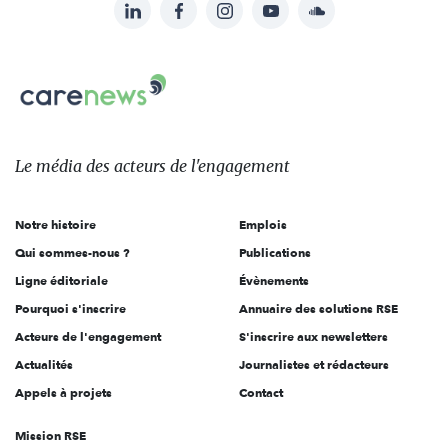
LinkedIn
Facebook
Instagram
YouTube
Soundcloud
Suivez-
nous
Carenews,
sur:
Le
média
des
Le média
des acteurs
de l'engagement
acteurs
de
Notre histoire
Emplois
l'engagement
Qui sommes-nous ?
Publications
Ligne éditoriale
Évènements
Pourquoi s'inscrire
Annuaire des solutions RSE
Acteurs de l'engagement
S'inscrire aux newsletters
Actualités
Journalistes et rédacteurs
Appels à projets
Contact
Mission RSE