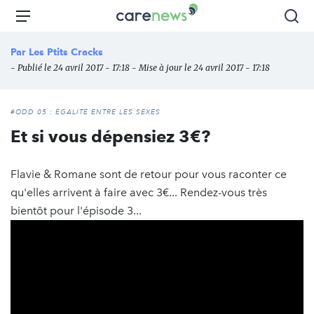
Aller
Carenews,
Menu
Rec
au
Le
contenu
média
Par
Les Ptits Cracks
principal
des
- Publié le 24 avril 2017 - 17:18 - Mise à jour le 24 avril 2017 - 17:18
acteurs
de
l'engagement
#ODD 05 : ÉGALITÉ ENTRE LES SEXES
Et si vous dépensiez 3€?
Flavie & Romane sont de retour pour vous raconter ce
qu'elles arrivent à faire avec 3€... Rendez-vous très
bientôt pour l'épisode 3...