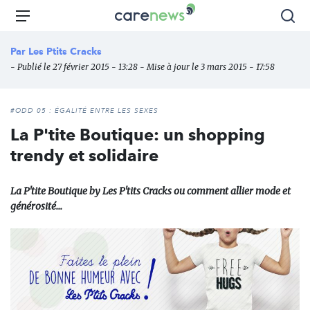
Aller
Carenews,
Menu
Rec
au
Le
contenu
média
Par
Les Ptits Cracks
principal
des
- Publié le 27 février 2015 - 13:28 - Mise à jour le 3 mars 2015 - 17:58
acteurs
de
l'engagement
#ODD 05 : ÉGALITÉ ENTRE LES SEXES
La P'tite Boutique: un shopping
trendy et solidaire
La P'tite Boutique by Les P'tits Cracks ou comment allier mode et
générosité...