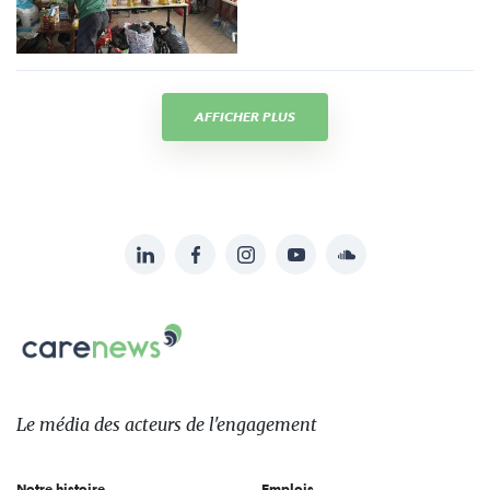
AFFICHER PLUS
LinkedIn
Facebook
Instagram
YouTube
Soundcloud
Suivez-
nous
Carenews,
sur:
Le
média
des
Le média
des acteurs
de l'engagement
acteurs
de
Notre histoire
Emplois