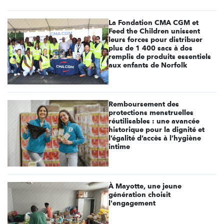
La Fondation CMA CGM et
Feed the Children unissent
leurs forces pour distribuer
plus de 1 400 sacs à dos
remplis de produits essentiels
aux enfants de Norfolk
Remboursement des
protections menstruelles
réutilisables : une avancée
historique pour la dignité et
l’égalité d’accès à l’hygiène
intime
À Mayotte, une jeune
génération choisit
l'engagement