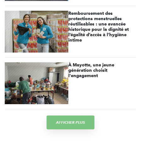
Remboursement des
protections menstruelles
réutilisables : une avancée
historique pour la dignité et
l’égalité d’accès à l’hygiène
intime
À Mayotte, une jeune
génération choisit
l'engagement
AFFICHER PLUS