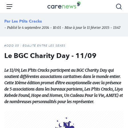
Aller
Carenews,
Menu
Rec
au
Le
contenu
média
Par
Les Ptits Cracks
principal
des
- Publié le 4 septembre 2014 - 10:01 - Mise à jour le 11 février 2015 - 13:47
acteurs
de
l'engagement
#ODD 05 : ÉGALITÉ ENTRE LES SEXES
Le BGC Charity Day - 11/09
Le 11/09, Les P'tits Cracks participent au BGC Charity Day qui
soutient différentes associations caritatives dans le monde entier.
Cette 10ème édition promet d'être exceptionnelle avec la présence
de 5 associations dans les bureaux parisiens, Les P'tits Cracks, Liya
Kebede Found, Hope and Homes, Un Cadeau Pour la Vie, AMFE) et
de nombreuses personnalités pour les représenter.