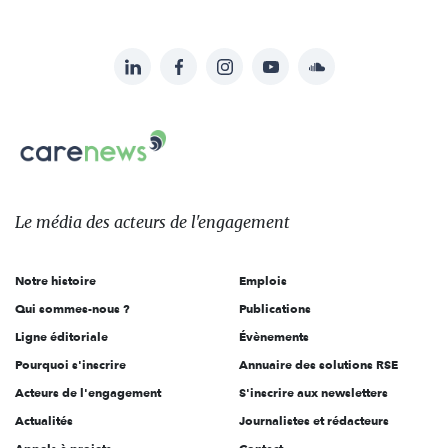
LinkedIn
Facebook
Instagram
YouTube
Soundcloud
Suivez-
nous
Carenews,
sur:
Le
média
des
Le média
des acteurs
de l'engagement
acteurs
de
Notre histoire
Emplois
l'engagement
Qui sommes-nous ?
Publications
Ligne éditoriale
Évènements
Pourquoi s'inscrire
Annuaire des solutions RSE
Acteurs de l'engagement
S'inscrire aux newsletters
Actualités
Journalistes et rédacteurs