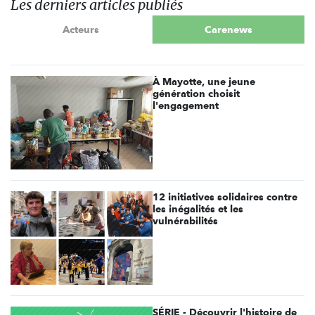
Les derniers articles publiés
Acteurs
Carenews
À Mayotte, une jeune
génération choisit
l'engagement
12 initiatives solidaires contre
les inégalités et les
vulnérabilités
SÉRIE - Découvrir l'histoire de