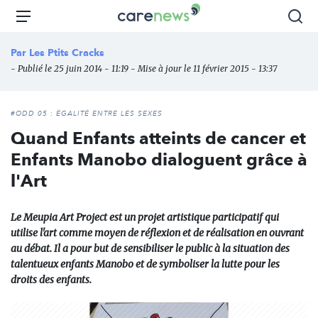
Aller
Carenews,
Menu
Rec
au
Le
contenu
média
Par
Les Ptits Cracks
principal
des
- Publié le 25 juin 2014 - 11:19 - Mise à jour le 11 février 2015 - 13:37
acteurs
de
l'engagement
#ODD 05 : ÉGALITÉ ENTRE LES SEXES
Quand Enfants atteints de cancer et
Enfants Manobo dialoguent grâce à
l'Art
Le Meupia Art Project est un projet artistique participatif qui
utilise l'art comme moyen de réflexion et de réalisation en ouvrant
au débat. Il a pour but de sensibiliser le public à la situation des
talentueux enfants Manobo et de symboliser la lutte pour les
droits des enfants.