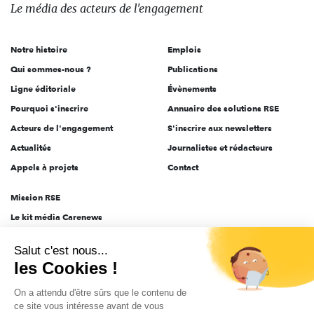
des
Le média
des acteurs
de l'engagement
acteurs
de
Notre histoire
Emplois
l'engagement
Qui sommes-nous ?
Publications
Ligne éditoriale
Évènements
Pourquoi s'inscrire
Annuaire des solutions RSE
Acteurs de l'engagement
S'inscrire aux newsletters
Actualités
Journalistes et rédacteurs
Appels à projets
Contact
Mission RSE
Le kit média Carenews
Groupe AEF
Salut c'est nous...
AEF info
les Cookies !
Novethic
On a attendu d'être sûrs que le contenu de
PRODURABLE
ce site vous intéresse avant de vous