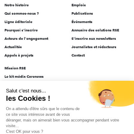
Notre histoire
Emplois
l'engagement
Qui sommes-nous ?
Publications
Ligne éditoriale
Évènements
Pourquoi s'inscrire
Annuaire des solutions RSE
Acteurs de l'engagement
S'inscrire aux newsletters
Actualités
Journalistes et rédacteurs
Appels à projets
Contact
Mission RSE
Le kit média Carenews
Groupe AEF
Salut c'est nous...
AEF info
les Cookies !
Novethic
On a attendu d'être sûrs que le contenu de
PRODURABLE
ce site vous intéresse avant de vous
Inclusiv Day
déranger, mais on aimerait bien vous accompagner pendant votre
visite...
C'est OK pour vous ?