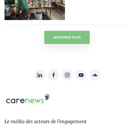
AFFICHER PLUS
LinkedIn
Facebook
Instagram
YouTube
Soundcloud
Suivez-
nous
Carenews,
sur:
Le
média
des
Le média
des acteurs
de l'engagement
acteurs
de