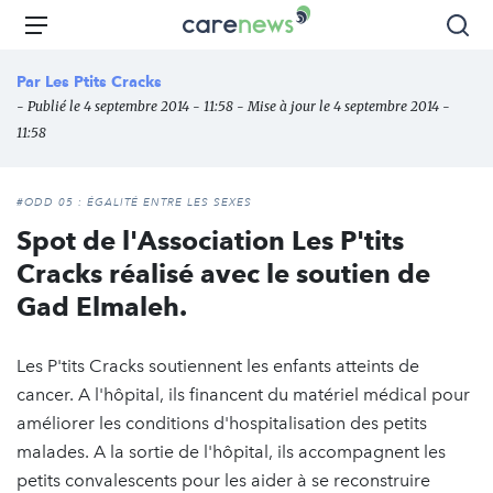
Aller
Carenews,
Menu
Rec
au
Le
contenu
média
Par
Les Ptits Cracks
principal
des
- Publié le 4 septembre 2014 - 11:58 - Mise à jour le 4 septembre 2014 -
acteurs
11:58
de
l'engagement
#ODD 05 : ÉGALITÉ ENTRE LES SEXES
Spot de l'Association Les P'tits
Cracks réalisé avec le soutien de
Gad Elmaleh.
Les P'tits Cracks soutiennent les enfants atteints de
cancer. A l'hôpital, ils financent du matériel médical pour
améliorer les conditions d'hospitalisation des petits
malades. A la sortie de l'hôpital, ils accompagnent les
petits convalescents pour les aider à se reconstruire