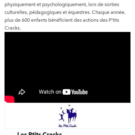
physiquement et psychologiquement, lors de sorties
culturelles, pédagogiques et équestres. Chaque année,
plus de 600 enfants bénéficient des actions des P'tits
Cracks.
Les Ptits Cracks