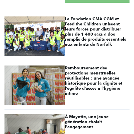
La Fondation CMA CGM et
Feed the Children unissent
leurs forces pour distribuer
plus de 1 400 sacs à dos
remplis de produits essentiels
aux enfants de Norfolk
Remboursement des
protections menstruelles
réutilisables : une avancée
historique pour la dignité et
l’égalité d’accès à l’hygiène
intime
À Mayotte, une jeune
génération choisit
l'engagement