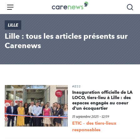
Aller
Carenews,
Menu
Rec
au
Le
contenu
média
LILLE
principal
des
Lille : tous les articles présents sur
acteurs
de
Carenews
l'engagement
#ESS
Inauguration officielle de LA
LOCO, tiers-lieu à Lille : des
espaces engagés au coeur
d'un écoquartier
15 septembre 2025 - 12:59
ETIC – des tiers-lieux
responsables