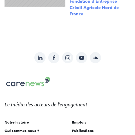
Fondation d'Entreprise
Crédit Agricole Nord de
France
LinkedIn
Facebook
Instagram
YouTube
Soundcloud
Suivez-
nous
Carenews,
sur:
Le
média
des
Le média
des acteurs
de l'engagement
acteurs
de
Notre histoire
Emplois
l'engagement
Qui sommes-nous ?
Publications