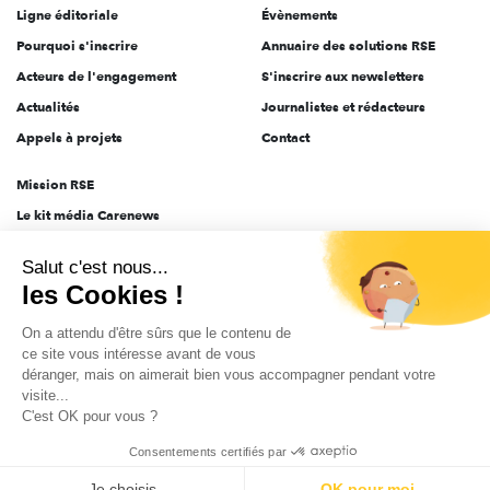
Ligne éditoriale
Évènements
Pourquoi s'inscrire
Annuaire des solutions RSE
Acteurs de l'engagement
S'inscrire aux newsletters
Actualités
Journalistes et rédacteurs
Appels à projets
Contact
Mission RSE
Le kit média Carenews
Groupe AEF
Salut c'est nous...
AEF info
les Cookies !
Novethic
On a attendu d'être sûrs que le contenu de
PRODURABLE
ce site vous intéresse avant de vous
Inclusiv Day
déranger, mais on aimerait bien vous accompagner pendant votre
visite...
C'est OK pour vous ?
CGV
Données personnelles
Mentions légales
2025-2026 Tout droits réservés
Consentements certifiés par
Je choisis
OK pour moi