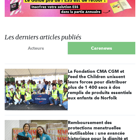
Les derniers articles publiés
Acteurs
Carenews
La Fondation CMA CGM et
Feed the Children unissent
leurs forces pour distribuer
plus de 1 400 sacs à dos
remplis de produits essentiels
aux enfants de Norfolk
Remboursement des
protections menstruelles
réutilisables : une avancée
historique pour la dignité et