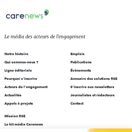
nous
Carenews,
sur:
Le
média
des
Le média
des acteurs
de l'engagement
acteurs
de
Notre histoire
Emplois
l'engagement
Qui sommes-nous ?
Publications
Ligne éditoriale
Évènements
Pourquoi s'inscrire
Annuaire des solutions RSE
Acteurs de l'engagement
S'inscrire aux newsletters
Actualités
Journalistes et rédacteurs
Appels à projets
Contact
Mission RSE
Le kit média Carenews