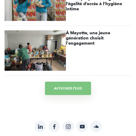
l’égalité d’accès à l’hygiène
intime
À Mayotte, une jeune
génération choisit
l'engagement
AFFICHER PLUS
LinkedIn
Facebook
Instagram
YouTube
Soundcloud
Suivez-