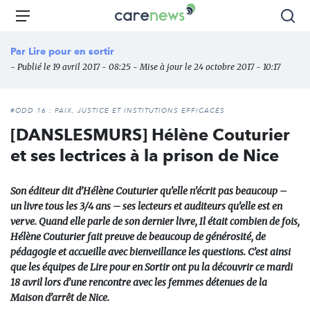
Aller
Carenews,
Menu
Rec
au
Le
contenu
média
Par
Lire pour en sortir
principal
des
- Publié le 19 avril 2017 - 08:25 - Mise à jour le 24 octobre 2017 - 10:17
acteurs
de
l'engagement
#ODD 16 : PAIX, JUSTICE ET INSTITUTIONS EFFICACES
[DANSLESMURS] Hélène Couturier
et ses lectrices à la prison de Nice
Son éditeur dit d’Hélène Couturier qu’elle n’écrit pas beaucoup –
un livre tous les 3/4 ans – ses lecteurs et auditeurs qu’elle est en
verve. Quand elle parle de son dernier livre, Il était combien de fois,
Hélène Couturier fait preuve de beaucoup de générosité, de
pédagogie et accueille avec bienveillance les questions. C’est ainsi
que les équipes de Lire pour en Sortir ont pu la découvrir ce mardi
18 avril lors d’une rencontre avec les femmes détenues de la
Maison d’arrêt de Nice.