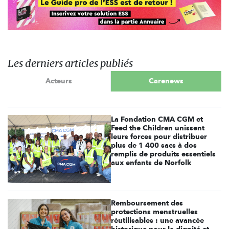
Les derniers articles publiés
Acteurs
Carenews
La Fondation CMA CGM et
Feed the Children unissent
leurs forces pour distribuer
plus de 1 400 sacs à dos
remplis de produits essentiels
aux enfants de Norfolk
Remboursement des
protections menstruelles
réutilisables : une avancée
historique pour la dignité et