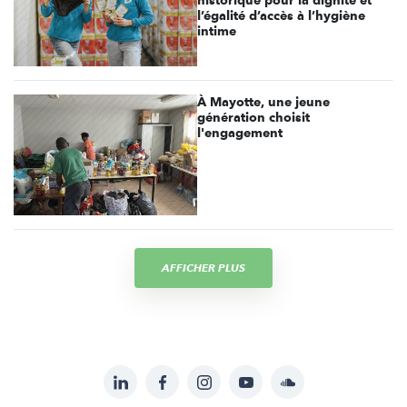
l’égalité d’accès à l’hygiène
intime
À Mayotte, une jeune
génération choisit
l'engagement
AFFICHER PLUS
LinkedIn
Facebook
Instagram
YouTube
Soundcloud
Suivez-