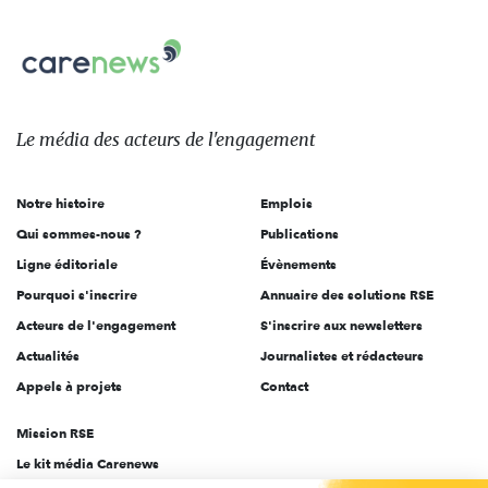
nous
Carenews,
sur:
Le
média
des
Le média
des acteurs
de l'engagement
acteurs
de
Notre histoire
Emplois
l'engagement
Qui sommes-nous ?
Publications
Ligne éditoriale
Évènements
Pourquoi s'inscrire
Annuaire des solutions RSE
Acteurs de l'engagement
S'inscrire aux newsletters
Actualités
Journalistes et rédacteurs
Appels à projets
Contact
Mission RSE
Le kit média Carenews