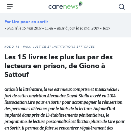
Aller
Carenews,
Menu
Rec
au
Le
contenu
média
Par
Lire pour en sortir
principal
des
- Publié le 16 mai 2017 - 15:48 - Mise à jour le 16 mai 2017 - 16:17
acteurs
de
l'engagement
#ODD 16 : PAIX, JUSTICE ET INSTITUTIONS EFFICACES
Les 15 livres les plus lus par des
lecteurs en prison, de Giono à
Sattouf
Grâce à la littérature, la vie est mieux comprise et mieux vécue :
fort de cette conviction Alexandre Duval-Stalla a créé en 2014
l'association Lire pour en Sortir pour accompagner la réinsertion
des personnes détenues par le biais de la lecture. Aujourd'hui
implanté dans près de 13 établissements pénitentiaires, le
programme de lecture personnalisé est l'action phare de Lire pour
en Sortir. Il permet de faire se rencontrer régulièrement des