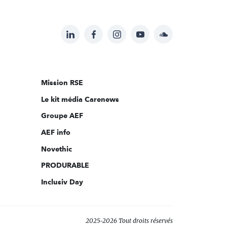
LinkedIn
Facebook
Instagram
YouTube
Soundcloud
Suivez-
nous
sur:
Mission RSE
Le kit média Carenews
Groupe AEF
AEF info
Novethic
PRODURABLE
Inclusiv Day
2025-2026 Tout droits réservés