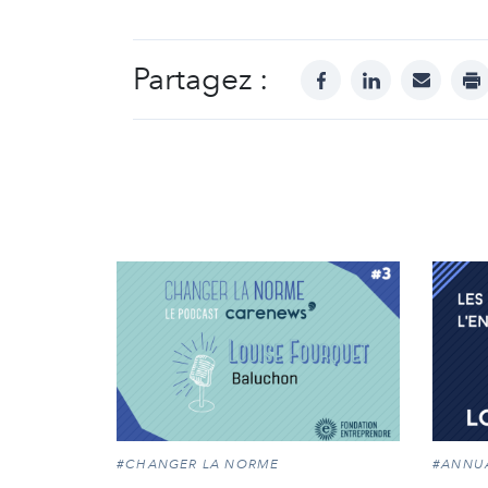
Partagez :
facebook
linkedin
mail
pr
#CHANGER LA NORME
#ANNU