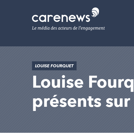
Aller
au
Carenews,
contenu
Le
principal
média
des
acteurs
de
l'engagement
LOUISE FOURQUET
Louise Fourqu
présents su