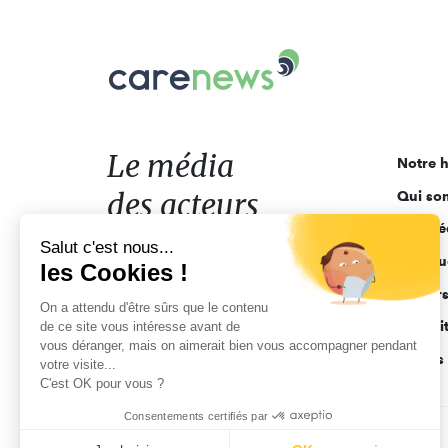
Carenews,
Le
média
des
acteurs
Le média
Notre h
de
des acteurs
Qui so
l'engagement
Ligne é
de l'engagement
Salut c'est nous...
Pourquo
les Cookies !
Acteur
On a attendu d'être sûrs que le contenu
Actuali
de ce site vous intéresse avant de
vous déranger, mais on aimerait bien vous accompagner pendant
Appels 
votre visite...
C'est OK pour vous ?
Consentements certifiés par
CGV
Données personnelles
Mentions légales