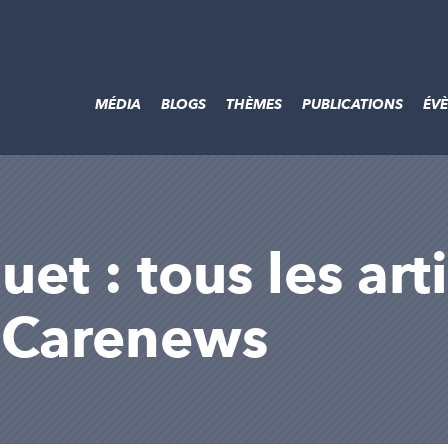
MÉDIA
BLOGS
THÈMES
PUBLICATIONS
ÉV
et : tous les art
r Carenews