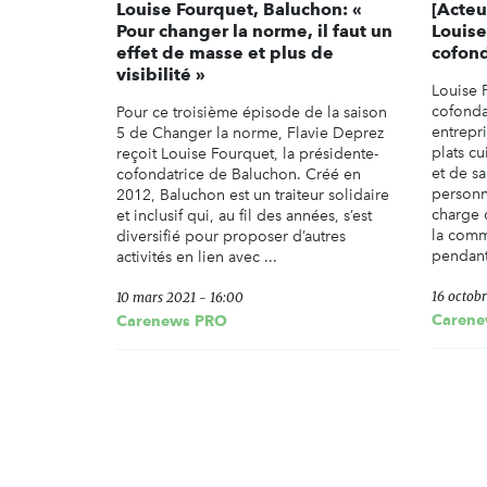
Louise Fourquet, Baluchon: «
[Acteu
Pour changer la norme, il faut un
Louise
effet de masse et plus de
cofond
visibilité »
Louise 
cofonda
Pour ce troisième épisode de la saison
entrepr
5 de Changer la norme, Flavie Deprez
plats cu
reçoit Louise Fourquet, la présidente-
et de s
cofondatrice de Baluchon. Créé en
personn
2012, Baluchon est un traiteur solidaire
charge 
et inclusif qui, au fil des années, s’est
la comm
diversifié pour proposer d’autres
pendant 
activités en lien avec ...
16 octob
10 mars 2021 - 16:00
Carene
Carenews PRO