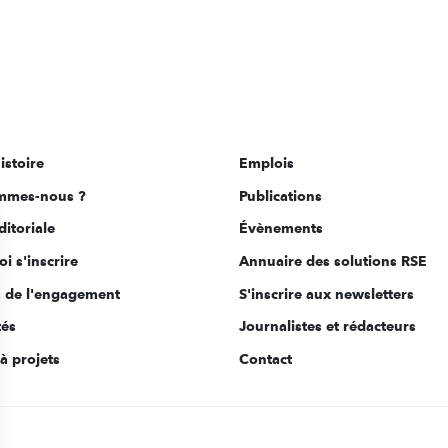
istoire
Emplois
mmes-nous ?
Publications
ditoriale
Évènements
i s'inscrire
Annuaire des solutions RSE
s de l'engagement
S'inscrire aux newsletters
tés
Journalistes et rédacteurs
à projets
Contact