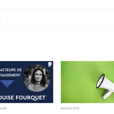
int
AIRE
#MERCATO