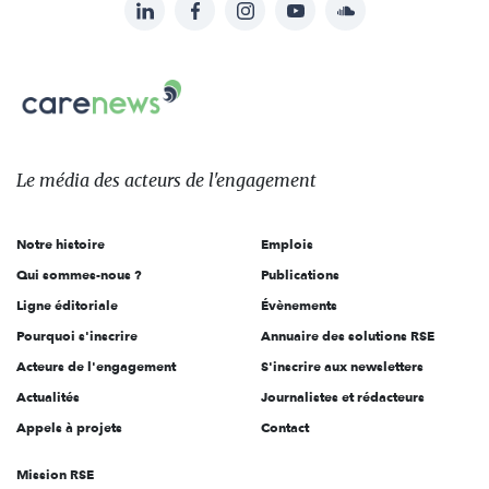
LinkedIn
Facebook
Instagram
YouTube
Soundcloud
Suivez-
nous
Carenews,
sur:
Le
média
des
Le média
des acteurs
de l'engagement
acteurs
de
Notre histoire
Emplois
l'engagement
Qui sommes-nous ?
Publications
Ligne éditoriale
Évènements
Pourquoi s'inscrire
Annuaire des solutions RSE
Acteurs de l'engagement
S'inscrire aux newsletters
Actualités
Journalistes et rédacteurs
Appels à projets
Contact
Mission RSE