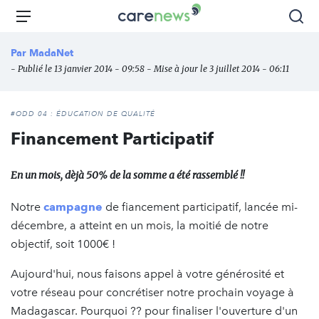
Aller
Carenews,
Menu
Rec
au
Le
contenu
média
Par
MadaNet
principal
des
- Publié le 13 janvier 2014 - 09:58 - Mise à jour le 3 juillet 2014 - 06:11
acteurs
de
l'engagement
#ODD 04 : ÉDUCATION DE QUALITÉ
Financement Participatif
En un mois, dèjà 50% de la somme a été rassemblé !!
Notre
campagne
de fiancement participatif, lancée mi-
décembre, a atteint en un mois, la moitié de notre
objectif, soit 1000€ !
Aujourd'hui, nous faisons appel à votre générosité et
votre réseau pour concrétiser notre prochain voyage à
Madagascar. Pourquoi ?? pour finaliser l'ouverture d'un