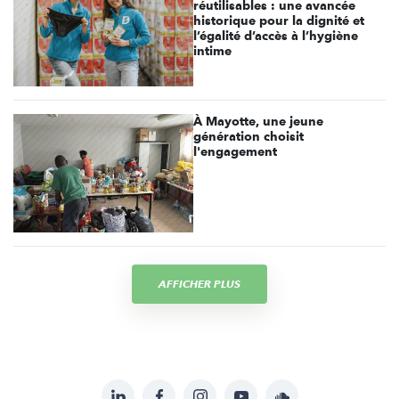
réutilisables : une avancée
historique pour la dignité et
l’égalité d’accès à l’hygiène
intime
À Mayotte, une jeune
génération choisit
l'engagement
AFFICHER PLUS
LinkedIn
Facebook
Instagram
YouTube
Soundcloud
Suivez-