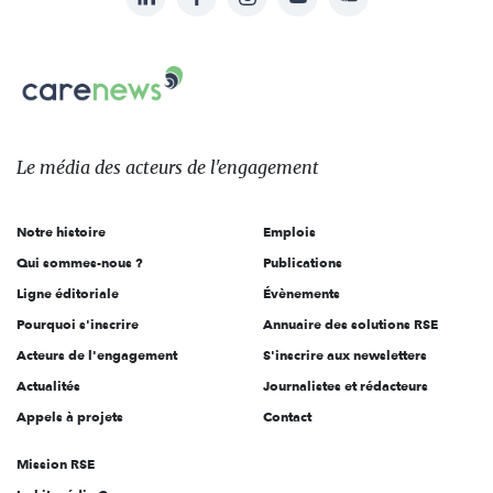
nous
Carenews,
sur:
Le
média
des
Le média
des acteurs
de l'engagement
acteurs
de
Notre histoire
Emplois
l'engagement
Qui sommes-nous ?
Publications
Ligne éditoriale
Évènements
Pourquoi s'inscrire
Annuaire des solutions RSE
Acteurs de l'engagement
S'inscrire aux newsletters
Actualités
Journalistes et rédacteurs
Appels à projets
Contact
Mission RSE