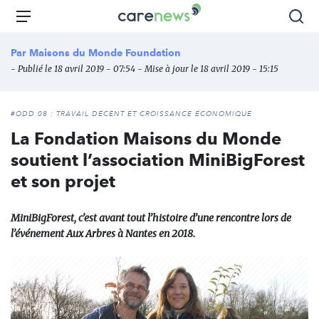
Aller
Carenews,
Menu
Rec
au
Le
contenu
média
Par
Maisons du Monde Foundation
principal
des
- Publié le 18 avril 2019 - 07:54 - Mise à jour le 18 avril 2019 - 15:15
acteurs
de
l'engagement
#ODD 08 : TRAVAIL DÉCENT ET CROISSANCE ÉCONOMIQUE
La Fondation Maisons du Monde
soutient l’association MiniBigForest
et son projet
MiniBigForest, c’est avant tout l’histoire d’une rencontre lors de
l’événement Aux Arbres à Nantes en 2018.