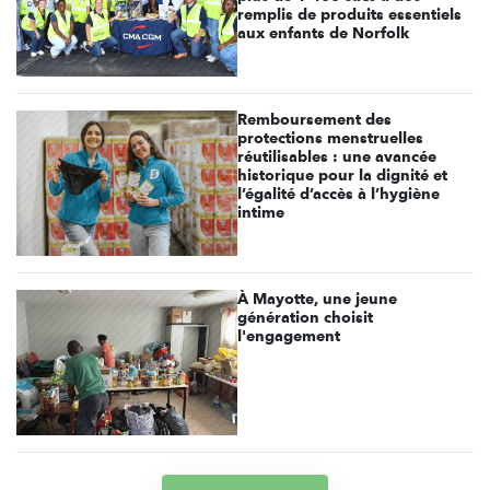
remplis de produits essentiels
aux enfants de Norfolk
Remboursement des
protections menstruelles
réutilisables : une avancée
historique pour la dignité et
l’égalité d’accès à l’hygiène
intime
À Mayotte, une jeune
génération choisit
l'engagement