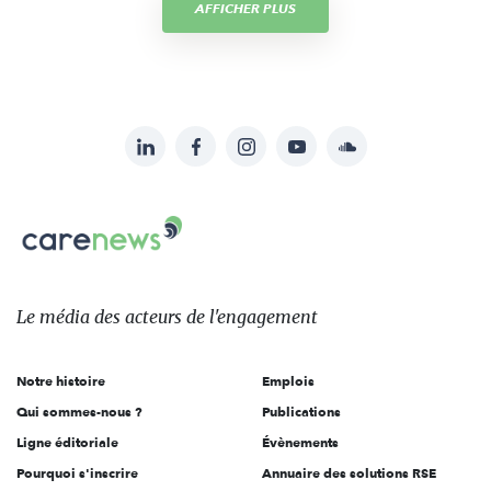
AFFICHER PLUS
LinkedIn
Facebook
Instagram
YouTube
Soundcloud
Suivez-
nous
Carenews,
sur:
Le
média
des
Le média
des acteurs
de l'engagement
acteurs
de
Notre histoire
Emplois
l'engagement
Qui sommes-nous ?
Publications
Ligne éditoriale
Évènements
Pourquoi s'inscrire
Annuaire des solutions RSE