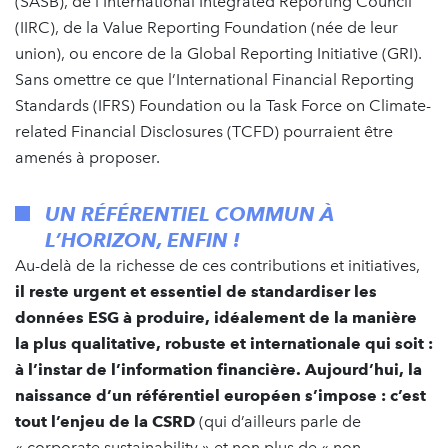
(SASB), de l’International Integrated Reporting Council
(IIRC), de la Value Reporting Foundation (née de leur
union), ou encore de la Global Reporting Initiative (GRI).
Sans omettre ce que l’International Financial Reporting
Standards (IFRS) Foundation ou la Task Force on Climate-
related Financial Disclosures (TCFD) pourraient être
amenés à proposer.
UN RÉFÉRENTIEL COMMUN À
L’HORIZON, ENFIN !
Au-delà de la richesse de ces contributions et initiatives,
il reste urgent et essentiel de standardiser les
données ESG à produire, idéalement de la manière
la plus qualitative, robuste et internationale qui soit :
à l’instar de l’information financière. Aujourd’hui, la
naissance d’un référentiel européen s’impose : c’est
tout l’enjeu de la CSRD
(qui d’ailleurs parle de
« corporate sustainability » et non plus de « non