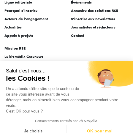
Ligne éditoriale
Évènements
Pourquoi s'inscrire
Annuaire des solutions RSE
Acteurs de l'engagement
S'inscrire aux newsletters
Actualités
Journalistes et rédacteurs
Appels à projets
Contact
Mission RSE
Le kit média Carenews
Groupe AEF
Salut c'est nous...
AEF info
les Cookies !
Novethic
On a attendu d'être sûrs que le contenu de
PRODURABLE
ce site vous intéresse avant de vous
Inclusiv Day
déranger, mais on aimerait bien vous accompagner pendant votre
visite...
C'est OK pour vous ?
CGV
Données personnelles
Mentions légales
2025-2026 Tout droits réservés
Consentements certifiés par
Je choisis
OK pour moi