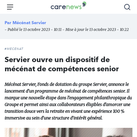
Aller
Carenews,
Menu
Rec
au
Le
contenu
média
Par
Mécénat Servier
principal
des
- Publié le 13 octobre 2023 - 10:11 - Mise à jour le 13 octobre 2023 - 10:22
acteurs
de
l'engagement
#MÉCÉNAT
Servier ouvre un dispositif de
mécénat de compétences senior
Mécénat Servier, Fonds de dotation du groupe Servier, annonce le
lancement d’un programme de mécénat de compétences senior. Il
marque une nouvelle étape dans l’engagement philanthropique du
Groupe et permet ainsi aux collaborateurs éligibles d’amorcer une
transition douce vers la retraite en vivant une expérience 100 %
immersive au sein d’une structure d’intérêt général.