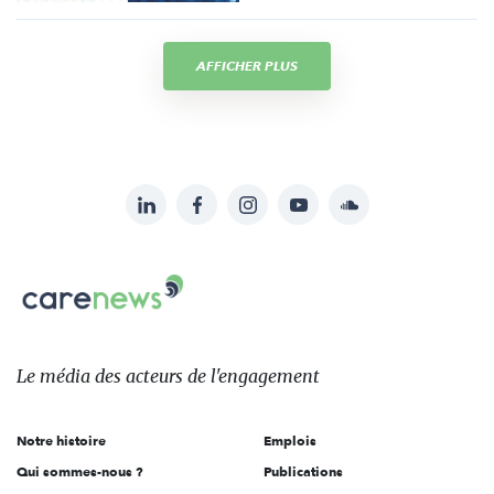
AFFICHER PLUS
LinkedIn
Facebook
Instagram
YouTube
Soundcloud
Suivez-
nous
Carenews,
sur:
Le
média
des
Le média
des acteurs
de l'engagement
acteurs
de
Notre histoire
Emplois
l'engagement
Qui sommes-nous ?
Publications