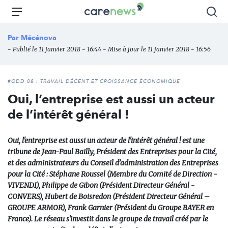
Aller
Carenews,
Menu
Rec
au
Le
contenu
média
Par
Mécénova
principal
des
- Publié le 11 janvier 2018 - 16:44 - Mise à jour le 11 janvier 2018 - 16:56
acteurs
de
l'engagement
#ODD 08 : TRAVAIL DÉCENT ET CROISSANCE ÉCONOMIQUE
Oui, l’entreprise est aussi un acteur
de l’intérêt général !
Oui, l'entreprise est aussi un acteur de l'intérêt général ! est une
tribune de Jean-Paul Bailly, Président des Entreprises pour la Cité,
et des administrateurs du Conseil d’administration des Entreprises
pour la Cité : Stéphane Roussel (Membre du Comité de Direction -
VIVENDI), Philippe de Gibon (Président Directeur Général -
CONVERS), Hubert de Boisredon (Président Directeur Général –
GROUPE ARMOR), Frank Garnier (Président du Groupe BAYER en
France). Le réseau s'investit dans le groupe de travail créé par le