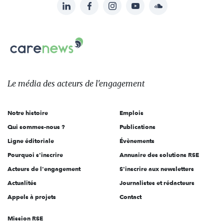
LinkedIn
Facebook
Instagram
YouTube
Soundcloud
Suivez-
nous
Carenews,
sur:
Le
média
des
Le média
des acteurs
de l'engagement
acteurs
de
Notre histoire
Emplois
l'engagement
Qui sommes-nous ?
Publications
Ligne éditoriale
Évènements
Pourquoi s'inscrire
Annuaire des solutions RSE
Acteurs de l'engagement
S'inscrire aux newsletters
Actualités
Journalistes et rédacteurs
Appels à projets
Contact
Mission RSE