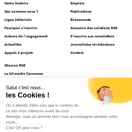
Notre histoire
Emplois
l'engagement
Qui sommes-nous ?
Publications
Ligne éditoriale
Évènements
Pourquoi s'inscrire
Annuaire des solutions RSE
Acteurs de l'engagement
S'inscrire aux newsletters
Actualités
Journalistes et rédacteurs
Appels à projets
Contact
Mission RSE
Le kit média Carenews
Groupe AEF
Salut c'est nous...
AEF info
les Cookies !
Novethic
On a attendu d'être sûrs que le contenu de
PRODURABLE
ce site vous intéresse avant de vous
Inclusiv Day
déranger, mais on aimerait bien vous accompagner pendant votre
visite...
C'est OK pour vous ?