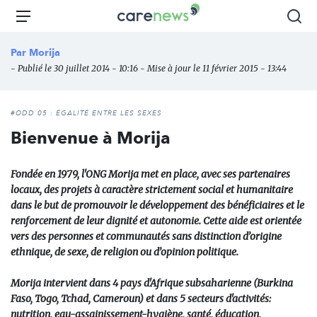
Aller
Carenews,
Menu
Rec
au
Le
contenu
média
Par
Morija
principal
des
- Publié le 30 juillet 2014 - 10:16 - Mise à jour le 11 février 2015 - 13:44
acteurs
de
l'engagement
#ODD 05 : ÉGALITÉ ENTRE LES SEXES
Bienvenue à Morija
Fondée en 1979, l'ONG Morija met en place, avec ses partenaires
locaux, des projets à caractère strictement social et humanitaire
dans le but de promouvoir le développement des bénéficiaires et le
renforcement de leur dignité et autonomie. Cette aide est orientée
vers des personnes et communautés sans distinction d’origine
ethnique, de sexe, de religion ou d’opinion politique.
Morija intervient dans 4 pays d'Afrique subsaharienne (Burkina
Faso, Togo, Tchad, Cameroun) et dans 5 secteurs d'activités:
nutrition, eau-assainissement-hygiène, santé, éducation,