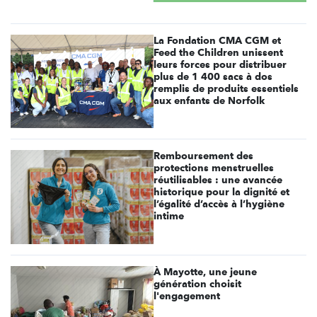
La Fondation CMA CGM et
Feed the Children unissent
leurs forces pour distribuer
plus de 1 400 sacs à dos
remplis de produits essentiels
aux enfants de Norfolk
Remboursement des
protections menstruelles
réutilisables : une avancée
historique pour la dignité et
l’égalité d’accès à l’hygiène
intime
À Mayotte, une jeune
génération choisit
l'engagement