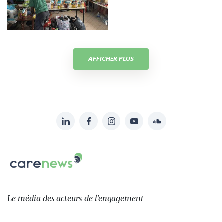
AFFICHER PLUS
LinkedIn
Facebook
Instagram
YouTube
Soundcloud
Suivez-
nous
Carenews,
sur:
Le
média
des
Le média
des acteurs
de l'engagement
acteurs
de