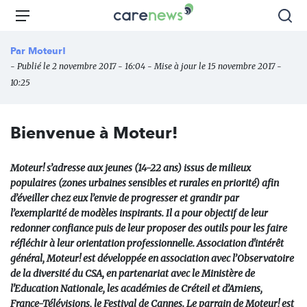
Aller
Carenews,
Menu
Rec
au
Le
contenu
média
Par
Moteur!
principal
des
- Publié le 2 novembre 2017 - 16:04 - Mise à jour le 15 novembre 2017 -
acteurs
10:25
de
l'engagement
Bienvenue à Moteur!
Moteur! s’adresse aux jeunes (14-22 ans) issus de milieux
populaires (zones urbaines sensibles et rurales en priorité) afin
d’éveiller chez eux l’envie de progresser et grandir par
l’exemplarité de modèles inspirants. Il a pour objectif de leur
redonner confiance puis de leur proposer des outils pour les faire
réfléchir à leur orientation professionnelle. Association d'intérêt
général, Moteur! est développée en association avec l’Observatoire
de la diversité du CSA, en partenariat avec le Ministère de
l'Education Nationale, les académies de Créteil et d’Amiens,
France-Télévisions, le Festival de Cannes. Le parrain de Moteur! est