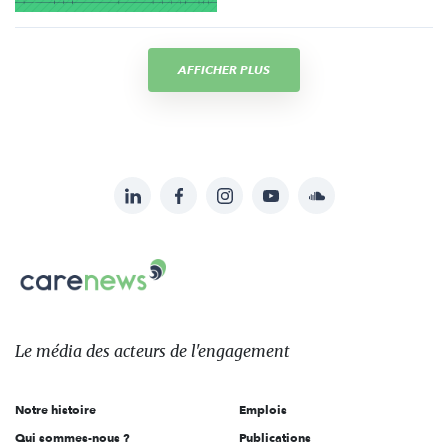
AFFICHER PLUS
LinkedIn
Facebook
Instagram
YouTube
Soundcloud
Suivez-
nous
Carenews,
sur:
Le
média
des
Le média
des acteurs
de l'engagement
acteurs
de
Notre histoire
Emplois
l'engagement
Qui sommes-nous ?
Publications