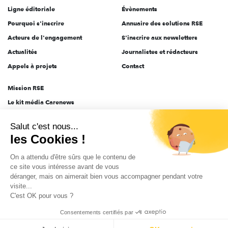
Ligne éditoriale
Évènements
Pourquoi s'inscrire
Annuaire des solutions RSE
Acteurs de l'engagement
S'inscrire aux newsletters
Actualités
Journalistes et rédacteurs
Appels à projets
Contact
Mission RSE
Le kit média Carenews
Groupe AEF
Salut c'est nous...
AEF info
les Cookies !
Novethic
On a attendu d'être sûrs que le contenu de
PRODURABLE
ce site vous intéresse avant de vous
Inclusiv Day
déranger, mais on aimerait bien vous accompagner pendant votre
visite...
C'est OK pour vous ?
CGV
Données personnelles
Mentions légales
2025-2026 Tout droits réservés
Consentements certifiés par