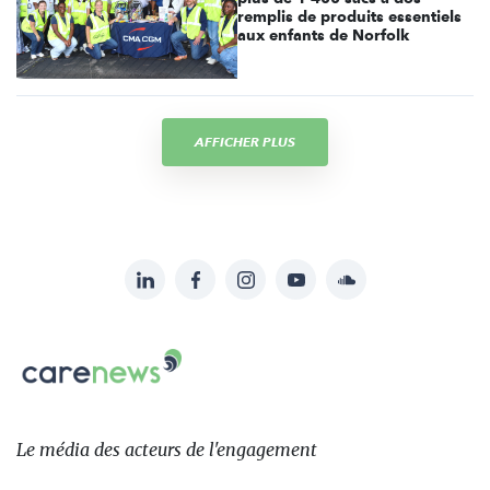
remplis de produits essentiels
aux enfants de Norfolk
AFFICHER PLUS
LinkedIn
Facebook
Instagram
YouTube
Soundcloud
Suivez-
nous
Carenews,
sur:
Le
média
des
Le média
des acteurs
de l'engagement
acteurs