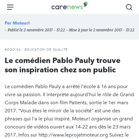
Aller
Carenews,
Menu
Rec
au
Le
contenu
média
Par
Moteur!
principal
des
- Publié le 2 novembre 2017 - 17:22 - Mise à jour le 2 novembre 2017 - 17:22
acteurs
de
l'engagement
#ODD 04 : ÉDUCATION DE QUALITÉ
Le comédien Pablo Pauly trouve
son inspiration chez son public
Le comédien Pablo Pauly a arrêté l'école à 16 ans pour
vivre sa passion. Il interprète aujourd'hui le rôle de Grand
Corps Malade dans son film Patients, sortie le 1er mars
2017. "Vous êtes le miroir de la société" est une des
phrases qui l'a le plus inspiré. Moteur! organise un grand
concours de vidéos ouvert aux 14-22 ans dès le 23 mars
2017. Infos sur http://www.leprojetmoteur.org Suivez le