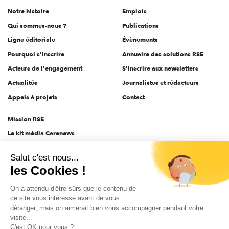
de
Notre histoire
Emplois
l'engagement
Qui sommes-nous ?
Publications
Ligne éditoriale
Évènements
Pourquoi s'inscrire
Annuaire des solutions RSE
Acteurs de l'engagement
S'inscrire aux newsletters
Actualités
Journalistes et rédacteurs
Appels à projets
Contact
Mission RSE
Le kit média Carenews
Groupe AEF
Salut c'est nous...
AEF info
les Cookies !
Novethic
On a attendu d'être sûrs que le contenu de
PRODURABLE
ce site vous intéresse avant de vous
Inclusiv Day
déranger, mais on aimerait bien vous accompagner pendant votre
visite...
C'est OK pour vous ?