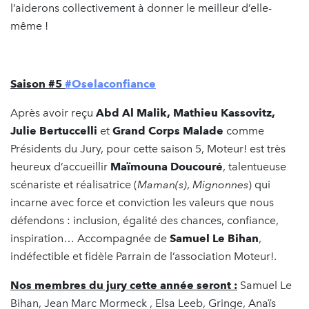
l’aiderons collectivement à donner le meilleur d’elle-
même !
Saison #5
#Oselaconfiance
Après avoir reçu
Abd Al Malik, Mathieu Kassovitz,
Julie Bertuccelli
et
Grand Corps Malade
comme
Présidents du Jury, pour cette saison 5, Moteur! est très
heureux d’accueillir
Maïmouna Doucouré
, talentueuse
scénariste et réalisatrice (
Maman(s)
,
Mignonnes
) qui
incarne avec force et conviction les valeurs que nous
défendons : inclusion, égalité des chances, confiance,
inspiration… Accompagnée de
Samuel Le Bihan
,
indéfectible et fidèle Parrain de l’association Moteur!.
Nos membres du jury cette année seront :
Samuel Le
Bihan, Jean Marc Mormeck , Elsa Leeb, Gringe, Anaïs