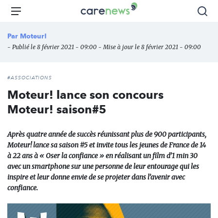
Aller
Carenews,
Menu
Rec
au
Le
contenu
média
Par
Moteur!
principal
des
- Publié le 8 février 2021 - 09:00 - Mise à jour le 8 février 2021 - 09:00
acteurs
de
l'engagement
#ASSOCIATIONS
Moteur! lance son concours
Moteur! saison#5
Après quatre année de succès réunissant plus de 900 participants,
Moteur! lance sa saison #5 et invite tous les jeunes de France de 14
à 22 ans à « Oser la confiance » en réalisant un film d’1 min 30
avec un smartphone sur une personne de leur entourage qui les
inspire et leur donne envie de se projeter dans l’avenir avec
confiance.