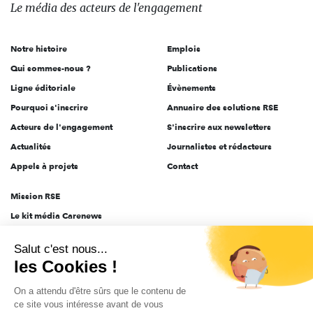
des
Le média
des acteurs
de l'engagement
acteurs
de
Notre histoire
Emplois
l'engagement
Qui sommes-nous ?
Publications
Ligne éditoriale
Évènements
Pourquoi s'inscrire
Annuaire des solutions RSE
Acteurs de l'engagement
S'inscrire aux newsletters
Actualités
Journalistes et rédacteurs
Appels à projets
Contact
Mission RSE
Le kit média Carenews
Groupe AEF
Salut c'est nous...
AEF info
les Cookies !
Novethic
On a attendu d'être sûrs que le contenu de
PRODURABLE
ce site vous intéresse avant de vous