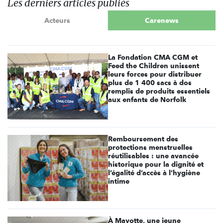
Les derniers articles publiés
Acteurs
Carenews
La Fondation CMA CGM et
Feed the Children unissent
leurs forces pour distribuer
plus de 1 400 sacs à dos
remplis de produits essentiels
aux enfants de Norfolk
Remboursement des
protections menstruelles
réutilisables : une avancée
historique pour la dignité et
l’égalité d’accès à l’hygiène
intime
À Mayotte, une jeune