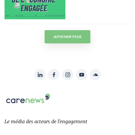
AFFICHER PLUS
LinkedIn
Facebook
Instagram
YouTube
Soundcloud
Suivez-
nous
Carenews,
sur:
Le
média
des
Le média
des acteurs
de l'engagement
acteurs
de