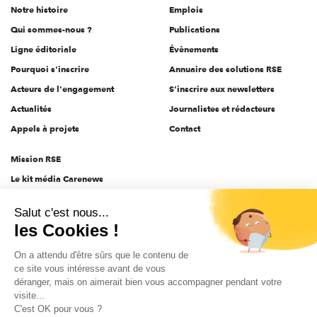
Notre histoire
Emplois
l'engagement
Qui sommes-nous ?
Publications
Ligne éditoriale
Évènements
Pourquoi s'inscrire
Annuaire des solutions RSE
Acteurs de l'engagement
S'inscrire aux newsletters
Actualités
Journalistes et rédacteurs
Appels à projets
Contact
Mission RSE
Le kit média Carenews
Groupe AEF
Salut c'est nous...
AEF info
les Cookies !
Novethic
On a attendu d'être sûrs que le contenu de
PRODURABLE
ce site vous intéresse avant de vous
Inclusiv Day
déranger, mais on aimerait bien vous accompagner pendant votre
visite...
C'est OK pour vous ?