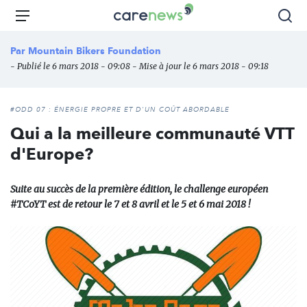
Aller
Carenews,
Menu
Rec
au
Le
contenu
média
Par
Mountain Bikers Foundation
principal
des
- Publié le 6 mars 2018 - 09:08 - Mise à jour le 6 mars 2018 - 09:18
acteurs
de
l'engagement
#ODD 07 : ÉNERGIE PROPRE ET D'UN COÛT ABORDABLE
Qui a la meilleure communauté VTT
d'Europe?
Suite au succès de la première édition, le challenge européen
#TCoYT est de retour le 7 et 8 avril et le 5 et 6 mai 2018 !