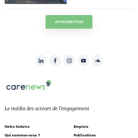
AFFICHER PLUS
LinkedIn
Facebook
Instagram
YouTube
Soundcloud
Suivez-
nous
Carenews,
sur:
Le
média
des
Le média
des acteurs
de l'engagement
acteurs
de
Notre histoire
Emplois
l'engagement
Qui sommes-nous ?
Publications