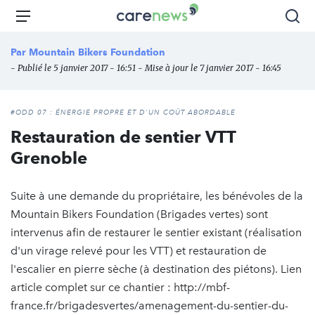
Aller
Carenews,
Menu
Rec
au
Le
contenu
média
Par
Mountain Bikers Foundation
principal
des
- Publié le 5 janvier 2017 - 16:51 - Mise à jour le 7 janvier 2017 - 16:45
acteurs
de
l'engagement
#ODD 07 : ÉNERGIE PROPRE ET D'UN COÛT ABORDABLE
Restauration de sentier VTT
Grenoble
Suite à une demande du propriétaire, les bénévoles de la
Mountain Bikers Foundation (Brigades vertes) sont
intervenus afin de restaurer le sentier existant (réalisation
d'un virage relevé pour les VTT) et restauration de
l'escalier en pierre sèche (à destination des piétons). Lien
article complet sur ce chantier : http://mbf-
france.fr/brigadesvertes/amenagement-du-sentier-du-