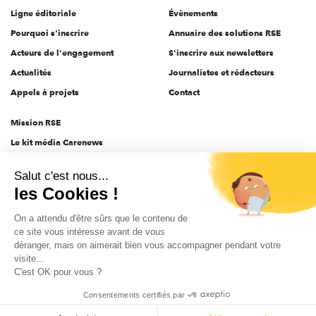
Ligne éditoriale
Évènements
Pourquoi s'inscrire
Annuaire des solutions RSE
Acteurs de l'engagement
S'inscrire aux newsletters
Actualités
Journalistes et rédacteurs
Appels à projets
Contact
Mission RSE
Le kit média Carenews
Groupe AEF
Salut c'est nous...
AEF info
les Cookies !
Novethic
On a attendu d'être sûrs que le contenu de
PRODURABLE
ce site vous intéresse avant de vous
Inclusiv Day
déranger, mais on aimerait bien vous accompagner pendant votre
visite...
C'est OK pour vous ?
CGV
Données personnelles
Mentions légales
2025-2026 Tout droits réservés
Consentements certifiés par