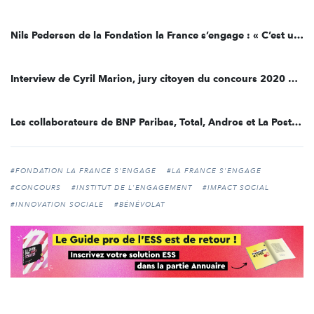
Nils Pedersen de la Fondation la France s’engage : « C’est un cadre unique de notation pour un appel à projets »
Interview de Cyril Marion, jury citoyen du concours 2020 de la Fondation la France s’engage
Les collaborateurs de BNP Paribas, Total, Andros et La Poste engagés dans le concours 2020 La France s'engage
#FONDATION LA FRANCE S'ENGAGE
#LA FRANCE S'ENGAGE
#CONCOURS
#INSTITUT DE L'ENGAGEMENT
#IMPACT SOCIAL
#INNOVATION SOCIALE
#BÉNÉVOLAT