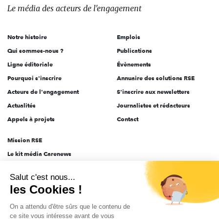
des
Le média
des acteurs
de l'engagement
acteurs
de
Notre histoire
Emplois
l'engagement
Qui sommes-nous ?
Publications
Ligne éditoriale
Évènements
Pourquoi s'inscrire
Annuaire des solutions RSE
Acteurs de l'engagement
S'inscrire aux newsletters
Actualités
Journalistes et rédacteurs
Appels à projets
Contact
Mission RSE
Le kit média Carenews
Groupe AEF
Salut c'est nous...
AEF info
les Cookies !
Novethic
On a attendu d'être sûrs que le contenu de
PRODURABLE
ce site vous intéresse avant de vous