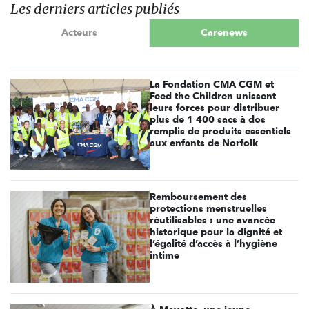
Les derniers articles publiés
Acteurs
Carenews
La Fondation CMA CGM et
Feed the Children unissent
leurs forces pour distribuer
plus de 1 400 sacs à dos
remplis de produits essentiels
aux enfants de Norfolk
Remboursement des
protections menstruelles
réutilisables : une avancée
historique pour la dignité et
l’égalité d’accès à l’hygiène
intime