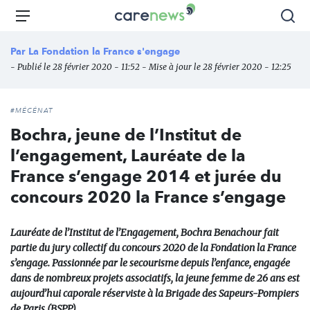
Aller
Carenews,
Menu
Rec
au
Le
contenu
média
Par
La Fondation la France s'engage
principal
des
- Publié le 28 février 2020 - 11:52 - Mise à jour le 28 février 2020 - 12:25
acteurs
de
l'engagement
#MÉCÉNAT
Bochra, jeune de l’Institut de
l’engagement, Lauréate de la
France s’engage 2014 et jurée du
concours 2020 la France s’engage
Lauréate de l’Institut de l’Engagement, Bochra Benachour fait
partie du jury collectif du concours 2020 de la Fondation la France
s’engage. Passionnée par le secourisme depuis l’enfance, engagée
dans de nombreux projets associatifs, la jeune femme de 26 ans est
aujourd’hui caporale réserviste à la Brigade des Sapeurs-Pompiers
de Paris (BSPP).