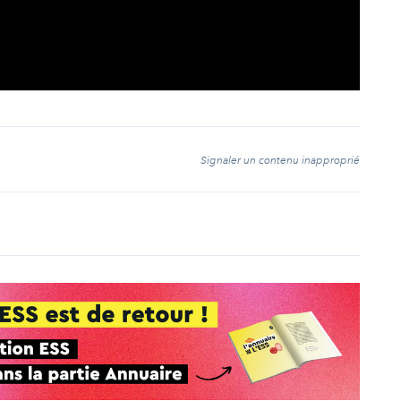
t
Signaler un contenu inapproprié