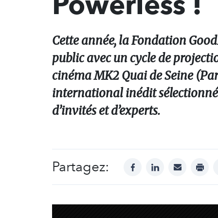
Powerless !
Cette année, la Fondation GoodP
public avec un cycle de project
cinéma MK2 Quai de Seine (Pari
international inédit sélectionn
d’invités et d’experts.
Partagez:
facebook
linkedin
mail
print