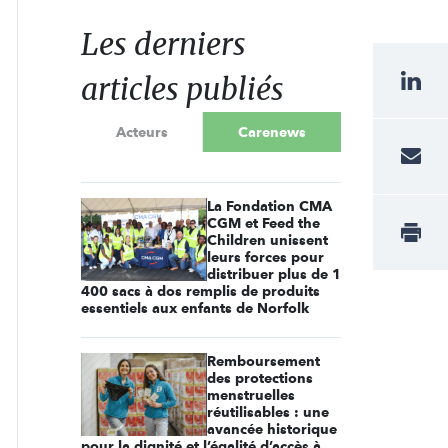
Les derniers
articles publiés
Acteurs
Carenews
La Fondation CMA
CGM et Feed the
Children unissent
leurs forces pour
distribuer plus de 1
400 sacs à dos remplis de produits
essentiels aux enfants de Norfolk
Remboursement
des protections
menstruelles
réutilisables : une
avancée historique
pour la dignité et l’égalité d’accès à