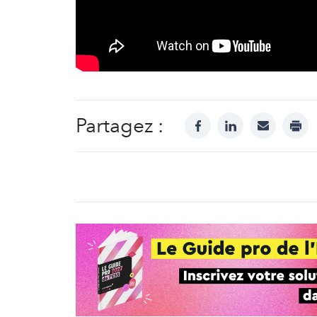
Partagez :
facebook
linkedin
mail
prin