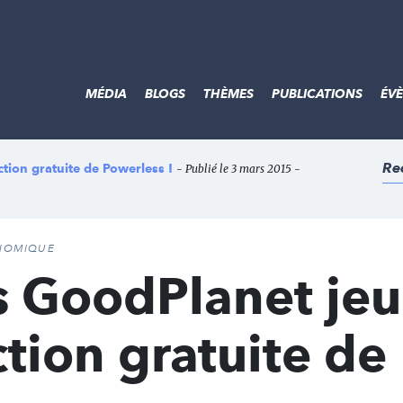
MÉDIA
BLOGS
THÈMES
PUBLICATIONS
ÉV
Re
tion gratuite de Powerless !
- Publié le 3 mars 2015 -
ONOMIQUE
 GoodPlanet jeu
ction gratuite de