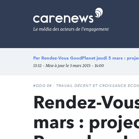
Aller
au
Carenews,
contenu
Le
principal
média
des
acteurs
de
l'engagement
Par
Rendez-Vous GoodPlanet jeudi 5 mars : projec
13:32 - Mise à jour le 3 mars 2015 - 14:00
#ODD 08 : TRAVAIL DÉCENT ET CROISSANCE ÉC
Rendez-Vous
mars : proje