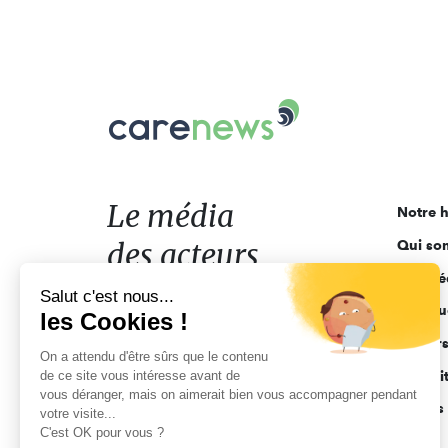
Carenews,
Le
média
des
acteurs
Le média
Notre h
de
des acteurs
Qui so
l'engagement
Ligne é
de l'engagement
Salut c'est nous...
Pourquo
les Cookies !
Acteur
On a attendu d'être sûrs que le contenu
de ce site vous intéresse avant de
Actuali
vous déranger, mais on aimerait bien vous accompagner pendant
Appels 
votre visite...
C'est OK pour vous ?