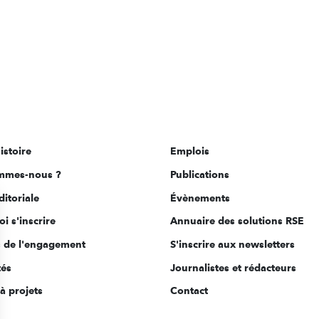
istoire
Emplois
mmes-nous ?
Publications
ditoriale
Évènements
i s'inscrire
Annuaire des solutions RSE
s de l'engagement
S'inscrire aux newsletters
tés
Journalistes et rédacteurs
à projets
Contact