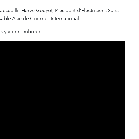
accueillir Hervé Gouyet, Président d’Électriciens Sans
sable Asie de Courrier International.
us y voir nombreux !