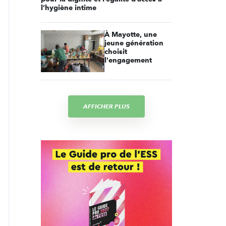
l’hygiène intime
À Mayotte, une
jeune génération
choisit
l'engagement
AFFICHER PLUS