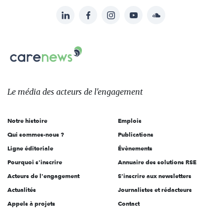
LinkedIn
Facebook
Instagram
YouTube
Soundcloud
Suivez-
nous
Carenews,
sur:
Le
média
des
Le média
des acteurs
de l'engagement
acteurs
de
Notre histoire
Emplois
l'engagement
Qui sommes-nous ?
Publications
Ligne éditoriale
Évènements
Pourquoi s'inscrire
Annuaire des solutions RSE
Acteurs de l'engagement
S'inscrire aux newsletters
Actualités
Journalistes et rédacteurs
Appels à projets
Contact