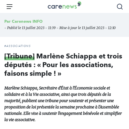
Aller
Carenews,
Menu
Rec
au
Le
contenu
média
Par
Carenews INFO
principal
des
- Publié le 13 juillet 2023 - 11:39 - Mise à jour le 13 juillet 2023 - 12:10
acteurs
de
l'engagement
#ASSOCIATIONS
[Tribune]
Marlène Schiappa et trois
députés : « Pour les associations,
faisons simple ! »
Marlène Schiappa, Secrétaire d'État à l'Économie sociale et
solidaire et à la Vie associative, ainsi que trois députés de la
majorité, publient une tribune pour soutenir et présenter une
proposition de loi présentée la semaine prochaine à l'Assemblée
nationale. Elle vise à soutenir l'engagement bénévole et simplifier
la vie associative.