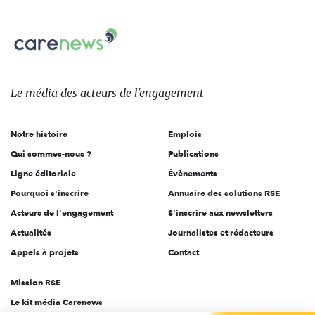
nous
Carenews,
sur:
Le
média
des
Le média
des acteurs
de l'engagement
acteurs
de
Notre histoire
Emplois
l'engagement
Qui sommes-nous ?
Publications
Ligne éditoriale
Évènements
Pourquoi s'inscrire
Annuaire des solutions RSE
Acteurs de l'engagement
S'inscrire aux newsletters
Actualités
Journalistes et rédacteurs
Appels à projets
Contact
Mission RSE
Le kit média Carenews