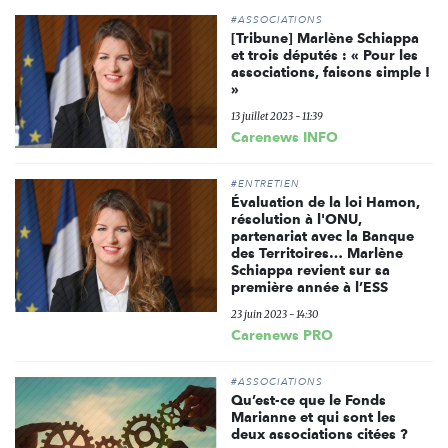
#ASSOCIATIONS
[Tribune] Marlène Schiappa
et trois députés : « Pour les
associations, faisons simple !
»
13 juillet 2023 - 11:39
Carenews INFO
#ENTRETIEN
Évaluation de la loi Hamon,
résolution à l'ONU,
partenariat avec la Banque
des Territoires… Marlène
Schiappa revient sur sa
première année à l’ESS
23 juin 2023 - 14:30
Carenews PRO
#ASSOCIATIONS
Qu’est-ce que le Fonds
Marianne et qui sont les
deux associations citées ?