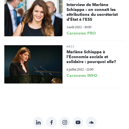
Interview de Marlène
Schiappa : on connaît les
attributions du secrétariat
d’État à l’ESS
1 août 2022 - 10:00
Carenews PRO
#ESS
Marlène Schiappa à
l’Économie sociale et
solidaire : pourquoi elle?
6 juillet 2022 - 12:00
Carenews INFO
LinkedIn
Facebook
Instagram
YouTube
Soundcloud
Suivez-