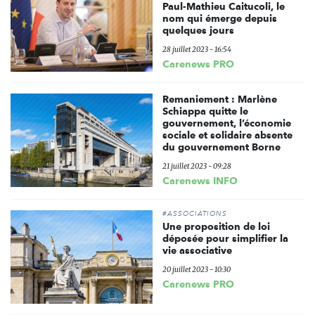
Paul-Mathieu Caitucoli, le
nom qui émerge depuis
quelques jours
28 juillet 2023 - 16:54
Carenews PRO
Remaniement : Marlène
Schiappa quitte le
gouvernement, l’économie
sociale et solidaire absente
du gouvernement Borne
21 juillet 2023 - 09:28
Carenews INFO
#ASSOCIATIONS
Une proposition de loi
déposée pour simplifier la
vie associative
20 juillet 2023 - 10:30
Carenews PRO