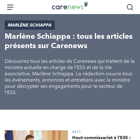
Aller
Carenews,
Menu
Rec
au
Le
contenu
média
MARLÈNE SCHIAPPA
principal
des
Marlène Schiappa : tous les articles
acteurs
de
présents sur Carenews
l'engagement
Découvrez tous les articles de Carenews qui traitent de la
ministre actuelle en charge de l'ESS et de la Vie
associative, Marlène Schiappa. La rédaction couvre tous
les événements, annonces et entretiens avec la ministre
pour décrypter ses engagements pour le secteur de
l'ESS.
#ESS
Haut-commissariat à l’ESS :