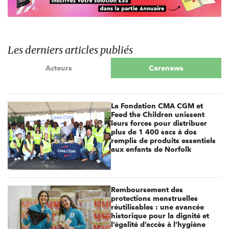
Les derniers articles publiés
Acteurs
Carenews
La Fondation CMA CGM et
Feed the Children unissent
leurs forces pour distribuer
plus de 1 400 sacs à dos
remplis de produits essentiels
aux enfants de Norfolk
Remboursement des
protections menstruelles
réutilisables : une avancée
historique pour la dignité et
l’égalité d’accès à l’hygiène