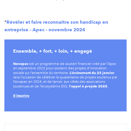
*
Révéler et faire reconnaitre son handicap en
entreprise – Apec – novembre 2024
Ensemble, + fort, + loin, + engagé
Novapec
est un programme de soutien financier créé par l’Apec
en septembre 2023 pour soutenir des projets d’innovation
L’événement du 23 janvier
sociale sur l’ensemble du territoire.
sera l’occasion de célébrer la quarantaine de projets soutenus par
Novapec en 2024, et de lancer, aux côtés des associations
l’appel à projets 2025
soutenues et de l’écosystème ESS,
.
S’inscrire