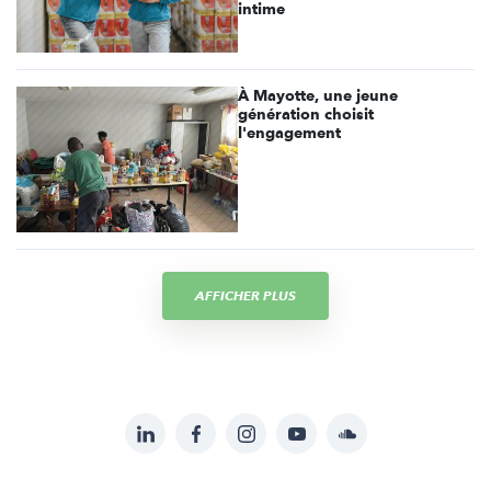
intime
À Mayotte, une jeune
génération choisit
l'engagement
AFFICHER PLUS
LinkedIn
Facebook
Instagram
YouTube
Soundcloud
Suivez-
nous