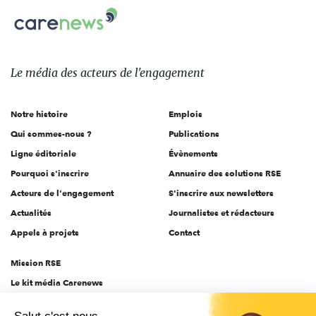
Carenews,
sur:
Le
média
des
Le média
des acteurs
de l'engagement
acteurs
de
Notre histoire
Emplois
l'engagement
Qui sommes-nous ?
Publications
Ligne éditoriale
Évènements
Pourquoi s'inscrire
Annuaire des solutions RSE
Acteurs de l'engagement
S'inscrire aux newsletters
Actualités
Journalistes et rédacteurs
Appels à projets
Contact
Mission RSE
Le kit média Carenews
Groupe AEF