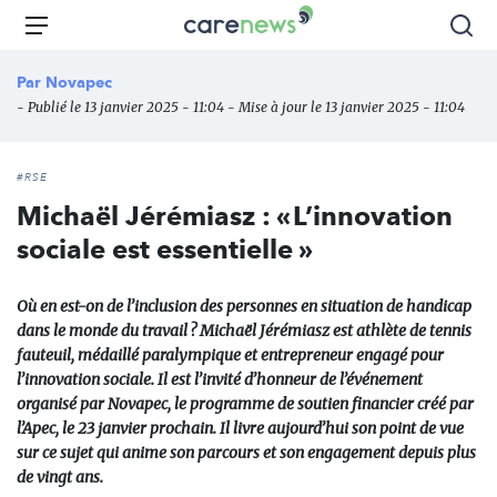
Aller
Carenews,
Menu
Rec
au
Le
contenu
média
Par
Novapec
principal
des
- Publié le 13 janvier 2025 - 11:04 - Mise à jour le 13 janvier 2025 - 11:04
acteurs
de
l'engagement
#RSE
Michaël Jérémiasz : « L’innovation
sociale est essentielle »
Où en est-on de l’inclusion des personnes en situation de handicap
dans le monde du travail ? Michaël Jérémiasz est athlète de tennis
fauteuil, médaillé paralympique et entrepreneur engagé pour
l’innovation sociale. Il est l’invité d’honneur de l’événement
organisé par Novapec, le programme de soutien financier créé par
l’Apec, le 23 janvier prochain. Il livre aujourd’hui son point de vue
sur ce sujet qui anime son parcours et son engagement depuis plus
de vingt ans.