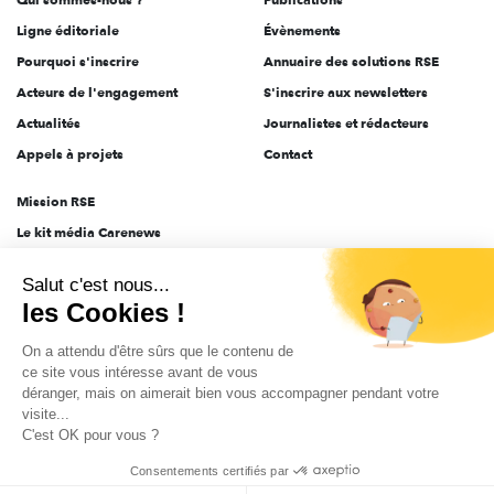
Ligne éditoriale
Évènements
Pourquoi s'inscrire
Annuaire des solutions RSE
Acteurs de l'engagement
S'inscrire aux newsletters
Actualités
Journalistes et rédacteurs
Appels à projets
Contact
Mission RSE
Le kit média Carenews
Groupe AEF
Salut c'est nous...
AEF info
les Cookies !
Novethic
On a attendu d'être sûrs que le contenu de
PRODURABLE
ce site vous intéresse avant de vous
Inclusiv Day
déranger, mais on aimerait bien vous accompagner pendant votre
visite...
C'est OK pour vous ?
CGV
Données personnelles
Mentions légales
2025-2026 Tout droits réservés
Consentements certifiés par