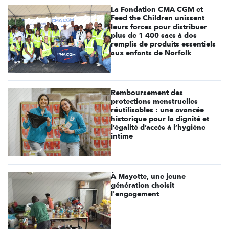
La Fondation CMA CGM et
Feed the Children unissent
leurs forces pour distribuer
plus de 1 400 sacs à dos
remplis de produits essentiels
aux enfants de Norfolk
Remboursement des
protections menstruelles
réutilisables : une avancée
historique pour la dignité et
l’égalité d’accès à l’hygiène
intime
À Mayotte, une jeune
génération choisit
l'engagement