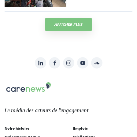
AFFICHER PLUS
LinkedIn
Facebook
Instagram
YouTube
Soundcloud
Suivez-
nous
Carenews,
sur:
Le
média
des
Le média
des acteurs
de l'engagement
acteurs
de
Notre histoire
Emplois
l'engagement
Qui sommes-nous ?
Publications