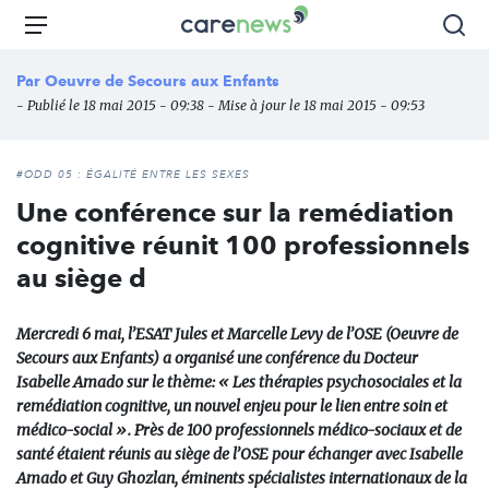
Aller
Carenews,
Menu
Rec
au
Le
contenu
média
Par
Oeuvre de Secours aux Enfants
principal
des
- Publié le 18 mai 2015 - 09:38 - Mise à jour le 18 mai 2015 - 09:53
acteurs
de
l'engagement
#ODD 05 : ÉGALITÉ ENTRE LES SEXES
Une conférence sur la remédiation
cognitive réunit 100 professionnels
au siège d
Mercredi 6 mai, l’ESAT Jules et Marcelle Levy de l’OSE (Oeuvre de
Secours aux Enfants) a organisé une conférence du Docteur
Isabelle Amado sur le thème: « Les thérapies psychosociales et la
remédiation cognitive, un nouvel enjeu pour le lien entre soin et
médico-social ». Près de 100 professionnels médico-sociaux et de
santé étaient réunis au siège de l’OSE pour échanger avec Isabelle
Amado et Guy Ghozlan, éminents spécialistes internationaux de la