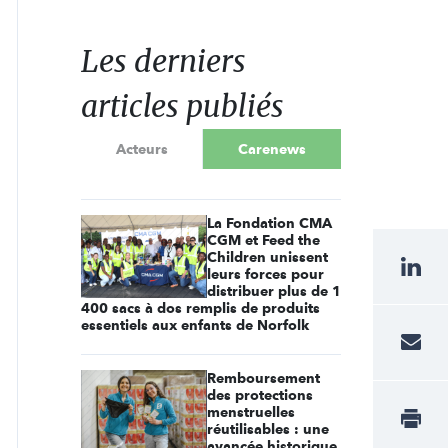
Les derniers
articles publiés
Acteurs
Carenews
La Fondation CMA
CGM et Feed the
Children unissent
leurs forces pour
distribuer plus de 1
400 sacs à dos remplis de produits
essentiels aux enfants de Norfolk
Remboursement
des protections
menstruelles
réutilisables : une
avancée historique