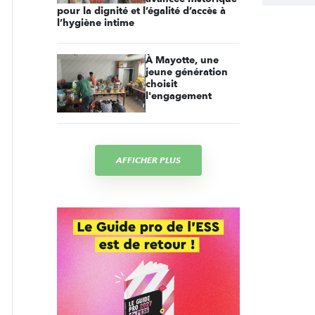
pour la dignité et l’égalité d’accès à
l’hygiène intime
À Mayotte, une
jeune génération
choisit
l'engagement
AFFICHER PLUS