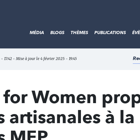
MÉDIA
BLOGS
THÈMES
PUBLICATIONS
ÉV
Re
 - 17:42 - Mise à jour le 4 février 2025 - 19:45
 for Women pro
 artisanales à la
s MEP