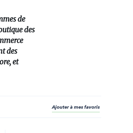
emmes de
outique des
commerce
nt des
re, et
Ajouter à mes favoris