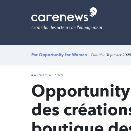
Aller
au
Carenews,
contenu
Le
principal
média
des
acteurs
de
l'engagement
Par
Opportunity for Women
- Publié le 31 janvier 2025
#ASSOCIATIONS
Opportunity
des créations
boutique de