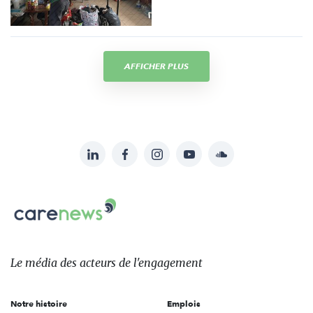
AFFICHER PLUS
LinkedIn
Facebook
Instagram
YouTube
Soundcloud
Suivez-
nous
Carenews,
sur:
Le
média
des
Le média
des acteurs
de l'engagement
acteurs
de
Notre histoire
Emplois
l'engagement