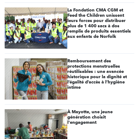
La Fondation CMA CGM et
Feed the Children unissent
leurs forces pour distribuer
plus de 1 400 sacs à dos
remplis de produits essentiels
aux enfants de Norfolk
Remboursement des
protections menstruelles
réutilisables : une avancée
historique pour la dignité et
l’égalité d’accès à l’hygiène
intime
À Mayotte, une jeune
génération choisit
l'engagement