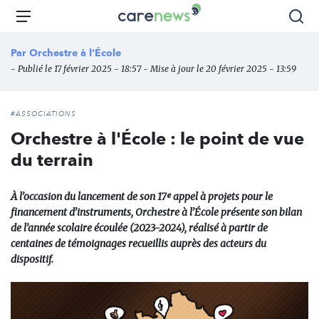
Aller
Carenews,
Menu
Rec
au
Le
contenu
média
Par
Orchestre à l'École
principal
des
- Publié le 17 février 2025 - 18:57 - Mise à jour le 20 février 2025 - 13:59
acteurs
de
l'engagement
#ASSOCIATIONS
Orchestre à l'École : le point de vue
du terrain
À l’occasion du lancement de son 17ᵉ appel à projets pour le
financement d’instruments, Orchestre à l’École présente son bilan
de l’année scolaire écoulée (2023-2024), réalisé à partir de
centaines de témoignages recueillis auprès des acteurs du
dispositif.