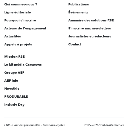
Qui sommes-nous ?
Publications
Ligne éditoriale
Évènements
Pourquoi s'inscrire
Annuaire des solutions RSE
Acteurs de l'engagement
S'inscrire aux newsletters
Actualités
Journalistes et rédacteurs
Appels à projets
Contact
Mission RSE
Le kit média Carenews
Groupe AEF
AEF info
Novethic
PRODURABLE
Inclusiv Day
CGV
Données personnelles
Mentions légales
2025-2026 Tout droits réservés