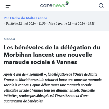
Aller
Carenews,
Menu
Rec
au
Le
contenu
média
Par
Ordre de Malte France
principal
des
- Publié le 22 mai 2024 - 11:59 - Mise à jour le 22 mai 2024 - 18:18
acteurs
de
l'engagement
#SOCIAL
Les bénévoles de la délégation du
Morbihan lancent une nouvelle
maraude sociale à Vannes
Après 4 ans de « sommeil », la délégation de l’Ordre de Malte
France en Morbihan est de retour et lance une nouvelle maraude
sociale à Vannes. Depuis début mars, une maraude sociale
véhiculée circule à Vannes tous les dimanches soir. Une belle
initiative, rendue possible grâce à l’investissement d’une
quarantaine de bénévoles.