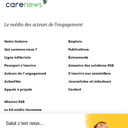
Carenews,
sur:
Le
média
des
Le média
des acteurs
de l'engagement
acteurs
de
Notre histoire
Emplois
l'engagement
Qui sommes-nous ?
Publications
Ligne éditoriale
Évènements
Pourquoi s'inscrire
Annuaire des solutions RSE
Acteurs de l'engagement
S'inscrire aux newsletters
Actualités
Journalistes et rédacteurs
Appels à projets
Contact
Mission RSE
Le kit média Carenews
Groupe AEF
Salut c'est nous...
AEF info