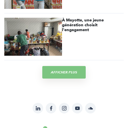
À Mayotte, une jeune
génération choisit
l'engagement
AFFICHER PLUS
LinkedIn
Facebook
Instagram
YouTube
Soundcloud
Suivez-
nous