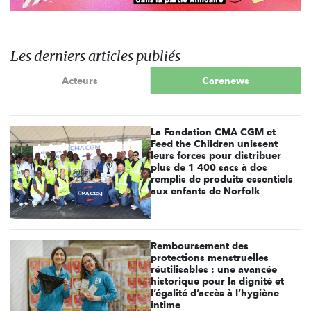
Les derniers articles publiés
Acteurs
Carenews
La Fondation CMA CGM et
Feed the Children unissent
leurs forces pour distribuer
plus de 1 400 sacs à dos
remplis de produits essentiels
aux enfants de Norfolk
Remboursement des
protections menstruelles
réutilisables : une avancée
historique pour la dignité et
l’égalité d’accès à l’hygiène
intime