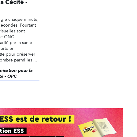
a Cécité -
ugle chaque minute,
 secondes. Pourtant
isuelles sont
une ONG
arité par la santé
perte en
tte pour préserver
ombre parmi les ...
anisation pour la
té - OPC