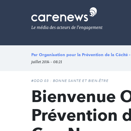
Aller
au
Carenews,
contenu
Le
principal
média
des
acteurs
de
l'engagement
Par
Organisation pour la Prévention de la Cécité 
juillet 2014 - 08:21
#ODD 03 : BONNE SANTÉ ET BIEN-ÊTRE
Bienvenue O
Prévention d