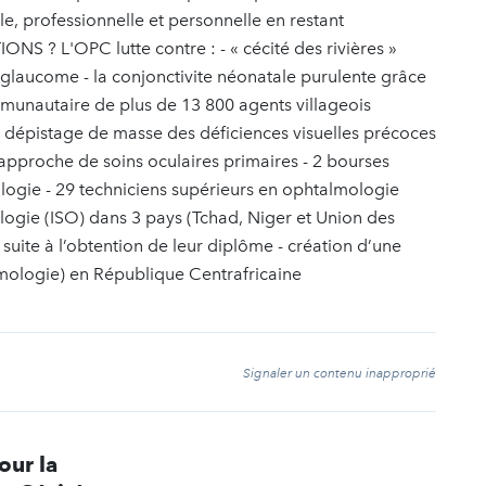
le, professionnelle et personnelle en restant
 ? L'OPC lutte contre : - « cécité des rivières »
e glaucome - la conjonctivite néonatale purulente grâce
munautaire de plus de 13 800 agents villageois
au dépistage de masse des déficiences visuelles précoces
l’approche de soins oculaires primaires - 2 bourses
logie - 29 techniciens supérieurs en ophtalmologie
ologie (ISO) dans 3 pays (Tchad, Niger et Union des
 suite à l’obtention de leur diplôme - création d’une
lmologie) en République Centrafricaine
t
Signaler un contenu inapproprié
our la