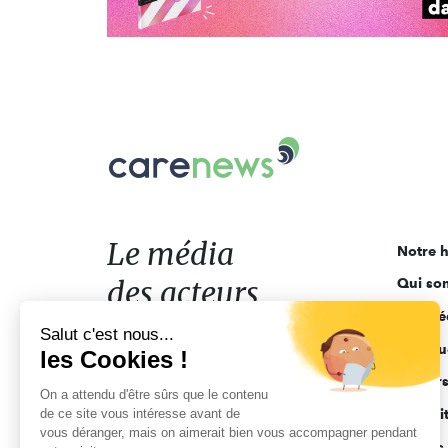
Carenews,
Le
média
des
acteurs
Le média
Notre h
de
des acteurs
Qui so
l'engagement
Ligne é
de l'engagement
Salut c'est nous...
Pourquo
les Cookies !
Acteur
On a attendu d'être sûrs que le contenu
de ce site vous intéresse avant de
Actuali
vous déranger, mais on aimerait bien vous accompagner pendant
Appels 