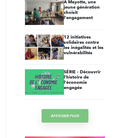
À Mayotte, une
jeune génération
choisit
l'engagement
12 initiatives
solidaires contre
les inégalités et les
vulnérabilités
SÉRIE - Découvrir
l'histoire de
l'économie
engagée
AFFICHER PLUS