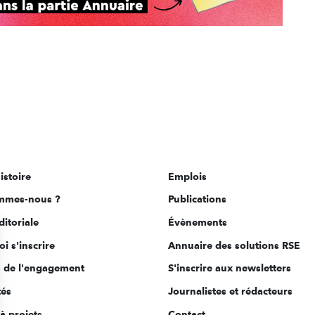
istoire
Emplois
mmes-nous ?
Publications
ditoriale
Évènements
i s'inscrire
Annuaire des solutions RSE
s de l'engagement
S'inscrire aux newsletters
tés
Journalistes et rédacteurs
à projets
Contact