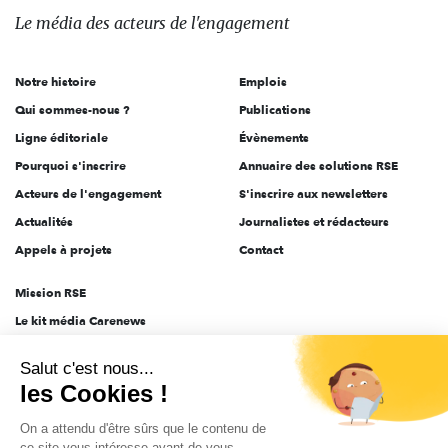
des
Le média
des acteurs
de l'engagement
acteurs
de
Notre histoire
Emplois
l'engagement
Qui sommes-nous ?
Publications
Ligne éditoriale
Évènements
Pourquoi s'inscrire
Annuaire des solutions RSE
Acteurs de l'engagement
S'inscrire aux newsletters
Actualités
Journalistes et rédacteurs
Appels à projets
Contact
Mission RSE
Le kit média Carenews
Groupe AEF
Salut c'est nous...
AEF info
les Cookies !
Novethic
On a attendu d'être sûrs que le contenu de
PRODURABLE
ce site vous intéresse avant de vous