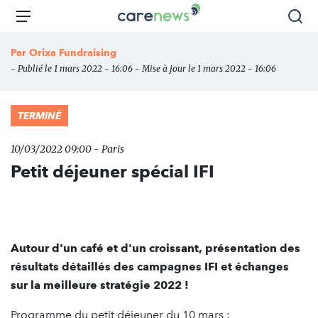
Aller
Carenews,
Menu
Rec
au
Le
contenu
média
Par
Orixa Fundraising
principal
des
- Publié le 1 mars 2022 - 16:06 - Mise à jour le 1 mars 2022 - 16:06
acteurs
de
l'engagement
TERMINÉ
10/03/2022 09:00 - Paris
Petit déjeuner spécial IFI
Autour d'un café et d'un croissant, présentation des
résultats détaillés des campagnes IFI et échanges
sur la meilleure stratégie 2022 !
Programme du petit déjeuner du 10 mars :