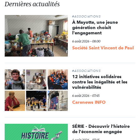
Dernières actualités
#ASSOCIATIONS
À Mayotte, une jeune
génération choisit
l'engagement
6 août 2026 - 08:00
Société Saint Vincent de Paul
#ASSOCIATIONS
12 initiatives solidaires
contre les inégalités et les
vulnérabilités
6 août 2026 - 07:45
Carenews INFO
SÉRIE - Découvrir l'histoire
de l'économie engagée