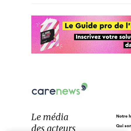
Carenews,
Le
média
des
acteurs
Le média
Notre h
de
des acteurs
Qui so
l'engagement