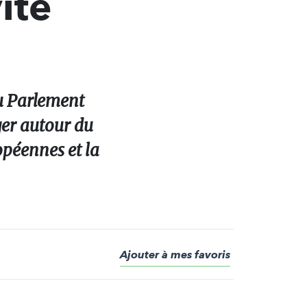
ité
au Parlement
ger autour du
opéennes et la
Ajouter à mes favoris