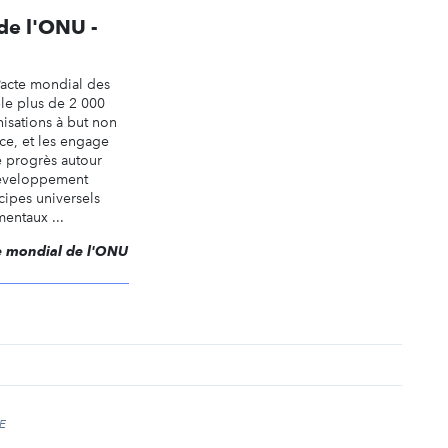
de l'ONU -
Pacte mondial des
le plus de 2 000
nisations à but non
nce, et les engage
 progrès autour
développement
cipes universels
mentaux ...
te mondial de l'ONU
E