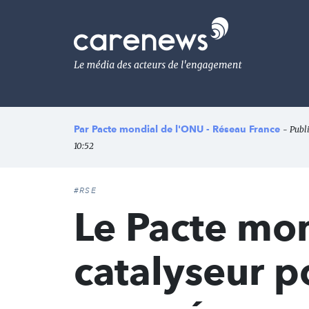
Aller
au
Carenews,
contenu
Le
principal
média
des
acteurs
de
l'engagement
Par
Pacte mondial de l'ONU - Réseau France
- Publi
10:52
#RSE
Le Pacte mon
catalyseur p