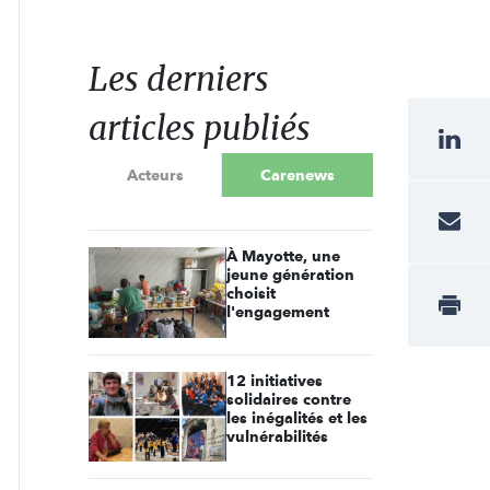
Les derniers
articles publiés
Acteurs
Carenews
À Mayotte, une
jeune génération
choisit
l'engagement
12 initiatives
solidaires contre
les inégalités et les
vulnérabilités