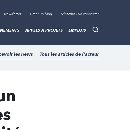
Newsletter
Créer un blog
S'inscrire / Se connecter
ÈNEMENTS
APPELS À PROJETS
EMPLOIS
Recherche
cevoir les news
Tous les articles de l'acteur
un
es