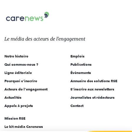
nous
Carenews,
sur:
Le
média
des
Le média
des acteurs
de l'engagement
acteurs
de
Notre histoire
Emplois
l'engagement
Qui sommes-nous ?
Publications
Ligne éditoriale
Évènements
Pourquoi s'inscrire
Annuaire des solutions RSE
Acteurs de l'engagement
S'inscrire aux newsletters
Actualités
Journalistes et rédacteurs
Appels à projets
Contact
Mission RSE
Le kit média Carenews