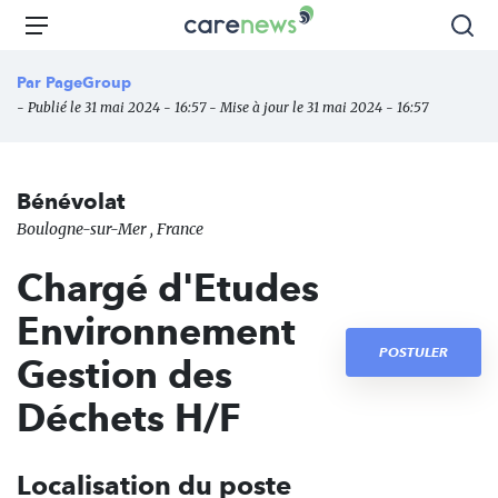
Aller
Carenews,
Menu
Rec
au
Le
contenu
média
Par
PageGroup
principal
des
- Publié le 31 mai 2024 - 16:57 - Mise à jour le 31 mai 2024 - 16:57
acteurs
de
l'engagement
Bénévolat
Boulogne-sur-Mer , France
Chargé d'Etudes
Environnement
POSTULER
Gestion des
Déchets H/F
Localisation du poste