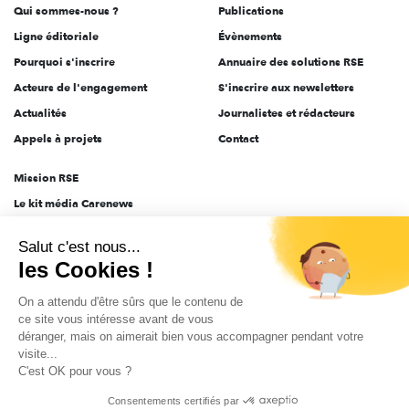
Qui sommes-nous ?
Publications
Ligne éditoriale
Évènements
Pourquoi s'inscrire
Annuaire des solutions RSE
Acteurs de l'engagement
S'inscrire aux newsletters
Actualités
Journalistes et rédacteurs
Appels à projets
Contact
Mission RSE
Le kit média Carenews
Groupe AEF
Salut c'est nous...
AEF info
les Cookies !
Novethic
On a attendu d'être sûrs que le contenu de
PRODURABLE
ce site vous intéresse avant de vous
Inclusiv Day
déranger, mais on aimerait bien vous accompagner pendant votre
visite...
C'est OK pour vous ?
CGV
Données personnelles
Mentions légales
2025-2026 Tout droits réservés
Consentements certifiés par