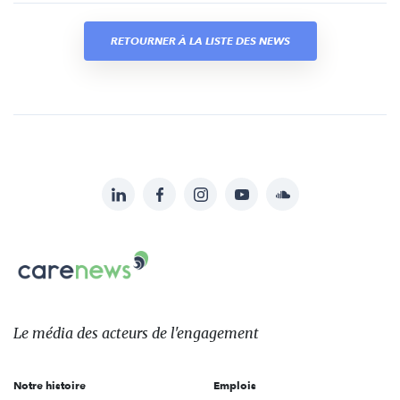
RETOURNER À LA LISTE DES NEWS
LinkedIn
Facebook
Instagram
YouTube
Soundcloud
Suivez-
nous
Carenews,
sur:
Le
média
des
Le média
des acteurs
de l'engagement
acteurs
de
Notre histoire
Emplois
l'engagement