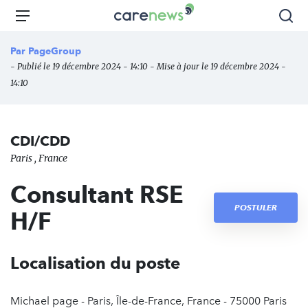
Aller
Carenews,
Menu
Rec
au
Le
contenu
média
Par
PageGroup
principal
des
- Publié le 19 décembre 2024 - 14:10 - Mise à jour le 19 décembre 2024 -
acteurs
14:10
de
l'engagement
CDI/CDD
Paris , France
Consultant RSE
POSTULER
H/F
Localisation du poste
Michael page - Paris, Île-de-France, France - 75000 Paris