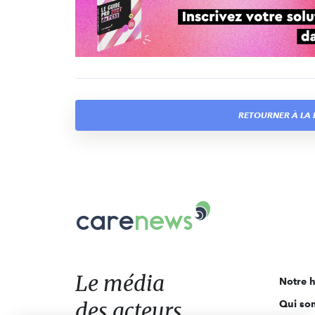
RETOURNER À LA L
Carenews,
Le
média
des
acteurs
Le média
Notre h
de
des acteurs
Qui so
l'engagement