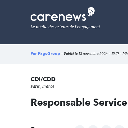
Aller
au
Carenews,
contenu
Le
principal
média
des
acteurs
de
l'engagement
Par
PageGroup
- Publié le 12 novembre 2024 - 15:47 - Mis
CDI/CDD
Paris , France
Responsable Service 