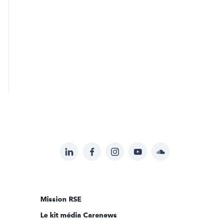
LinkedIn
Facebook
Instagram
YouTube
Soundcloud
Suivez-
nous
sur:
Mission RSE
Le kit média Carenews