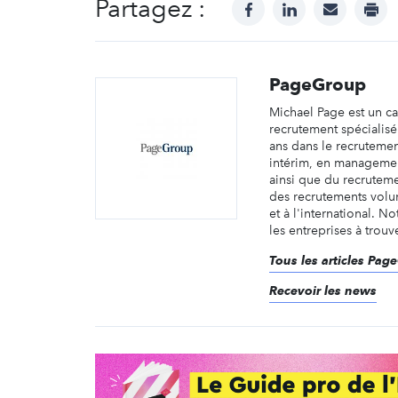
Partagez :
facebook
linkedin
mail
prin
PageGroup
Michael Page est un c
recrutement spécialis
ans dans le recruteme
intérim, en managemen
ainsi que du recruteme
des recrutements volu
et à l'international. No
les entreprises à trouve
Tous les articles Pag
Recevoir les news