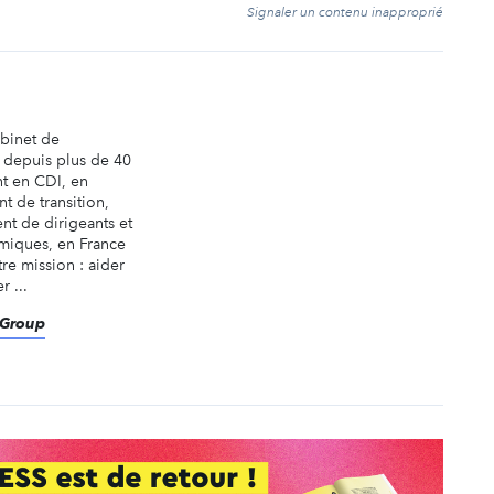
t
Signaler un contenu inapproprié
abinet de
é depuis plus de 40
nt en CDI, en
t de transition,
nt de dirigeants et
miques, en France
tre mission : aider
r ...
eGroup