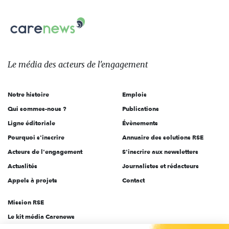
nous
Carenews,
sur:
Le
média
des
Le média
des acteurs
de l'engagement
acteurs
de
Notre histoire
Emplois
l'engagement
Qui sommes-nous ?
Publications
Ligne éditoriale
Évènements
Pourquoi s'inscrire
Annuaire des solutions RSE
Acteurs de l'engagement
S'inscrire aux newsletters
Actualités
Journalistes et rédacteurs
Appels à projets
Contact
Mission RSE
Le kit média Carenews