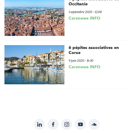
Occitanie
1 septembre 2020 - 12:00
Carenews INFO
6 pépites associatives en
Corse
9 juin 2020 - 14:30
Carenews INFO
LinkedIn
Facebook
Instagram
YouTube
Soundcloud
Suivez-