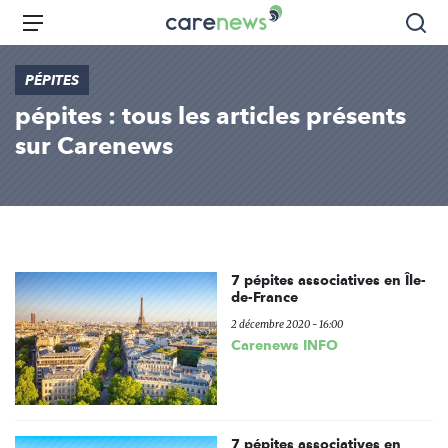
Aller
Carenews,
Menu
Rec
au
Le
contenu
média
PÉPITES
principal
des
pépites : tous les articles présents
acteurs
de
sur Carenews
l'engagement
7 pépites associatives en Île-
de-France
2 décembre 2020 - 16:00
Carenews INFO
7 pépites associatives en