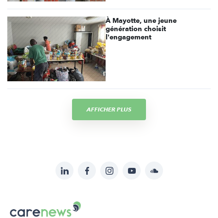
À Mayotte, une jeune
génération choisit
l'engagement
AFFICHER PLUS
LinkedIn
Facebook
Instagram
YouTube
Soundcloud
Suivez-
nous
Carenews,
sur: