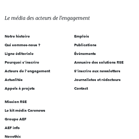
Le
média
des
Le média
des acteurs
de l'engagement
acteurs
de
Notre histoire
Emplois
l'engagement
Qui sommes-nous ?
Publications
Ligne éditoriale
Évènements
Pourquoi s'inscrire
Annuaire des solutions RSE
Acteurs de l'engagement
S'inscrire aux newsletters
Actualités
Journalistes et rédacteurs
Appels à projets
Contact
Mission RSE
Le kit média Carenews
Groupe AEF
AEF info
Novethic