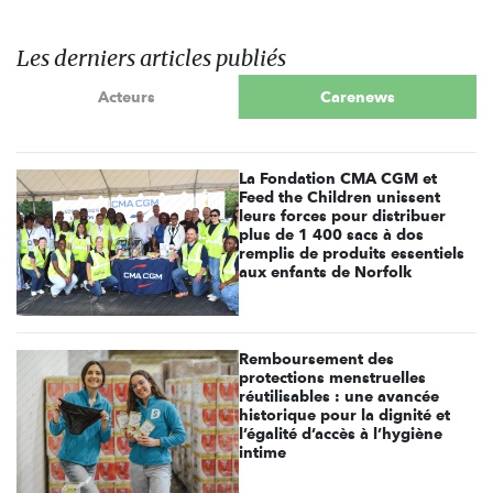
Les derniers articles publiés
Acteurs
Carenews
La Fondation CMA CGM et
Feed the Children unissent
leurs forces pour distribuer
plus de 1 400 sacs à dos
remplis de produits essentiels
aux enfants de Norfolk
Remboursement des
protections menstruelles
réutilisables : une avancée
historique pour la dignité et
l’égalité d’accès à l’hygiène
intime