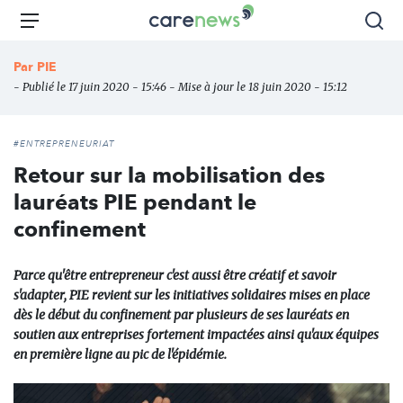
Aller
Carenews,
Menu
Rec
au
Le
contenu
média
Par
PIE
principal
des
- Publié le 17 juin 2020 - 15:46 - Mise à jour le 18 juin 2020 - 15:12
acteurs
de
l'engagement
#ENTREPRENEURIAT
Retour sur la mobilisation des
lauréats PIE pendant le
confinement
Parce qu'être entrepreneur c'est aussi être créatif et savoir
s'adapter, PIE revient sur les initiatives solidaires mises en place
dès le début du confinement par plusieurs de ses lauréats en
soutien aux entreprises fortement impactées ainsi qu'aux équipes
en première ligne au pic de l'épidémie.